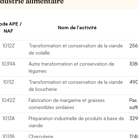
ndustrie alimentaire
ode APE /
Nom de l'activité
NAF
1012Z
Transformation et conservation de la viande
25
de volaille
1039A
Autre transformation et conservation de
10
légumes
1011Z
Transformation et conservation de la viande
49
de boucherie
1042Z
Fabrication de margarine et graisses
Pas
comestibles similaires
suff
1013A
Préparation industrielle de produits à base de
32
viande
1013B
Charcuterie
124