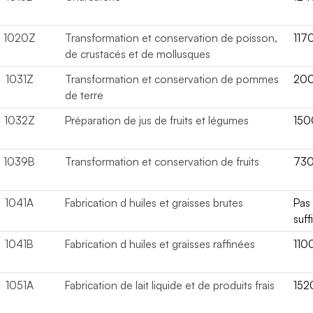
1020Z
Transformation et conservation de poisson,
117
de crustacés et de mollusques
1031Z
Transformation et conservation de pommes
20
de terre
1032Z
Préparation de jus de fruits et légumes
150
1039B
Transformation et conservation de fruits
73
1041A
Fabrication d huiles et graisses brutes
Pas
suff
1041B
Fabrication d huiles et graisses raffinées
110
1051A
Fabrication de lait liquide et de produits frais
152