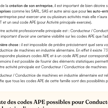
 de la
création de son entreprise
, il est important de bien décrire 
eprises
comme les SARL, SAS et autre ainsi que pour
les auto-en
entreprise peut exercer une ou plusieurs activités mais elle n'aur
T et un seul code APE (pour Activité principale exercée).
otre activité professionnelle principale est : Conducteur / Conduct
st important d'avoir une certaine visibilité sur les codes APE que l'a
ière chose :
il est impossible de prédire précisément quel sera 
uctrice de machines en industrie alimentaire. En effet il existe
73
espondre plusieurs codes APE et à un code APE peut correspondre
moins il est possible de fournir des éléments statistiques perm
otre activité principale est Conducteur / Conductrice de machines e
ucteur / Conductrice de machines en industrie alimentaire est relié 
ifie que tous les codes APE de cette famille sont des possibilités 
iste des codes APE possibles pour Conduc