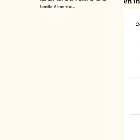
en i
famille Alimentai...
C