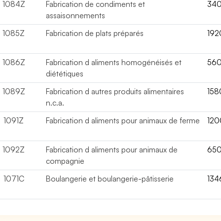
1084Z
Fabrication de condiments et
34
assaisonnements
1085Z
Fabrication de plats préparés
192
1086Z
Fabrication d aliments homogénéisés et
56
diététiques
1089Z
Fabrication d autres produits alimentaires
158
n.c.a.
1091Z
Fabrication d aliments pour animaux de ferme
12
1092Z
Fabrication d aliments pour animaux de
65
compagnie
1071C
Boulangerie et boulangerie-pâtisserie
134