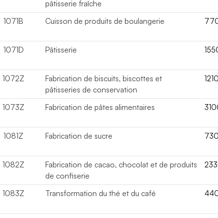
pâtisserie fraîche
1071B
Cuisson de produits de boulangerie
77
1071D
Pâtisserie
155
1072Z
Fabrication de biscuits, biscottes et
121
pâtisseries de conservation
1073Z
Fabrication de pâtes alimentaires
310
1081Z
Fabrication de sucre
73
1082Z
Fabrication de cacao, chocolat et de produits
23
de confiserie
1083Z
Transformation du thé et du café
44