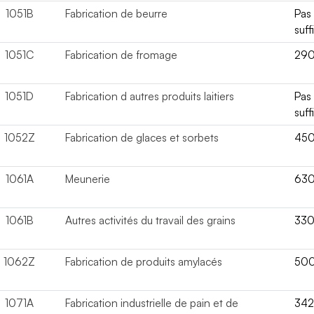
1051B
Fabrication de beurre
Pas
suff
1051C
Fabrication de fromage
29
1051D
Fabrication d autres produits laitiers
Pas
suff
1052Z
Fabrication de glaces et sorbets
45
1061A
Meunerie
63
1061B
Autres activités du travail des grains
33
1062Z
Fabrication de produits amylacés
50
1071A
Fabrication industrielle de pain et de
34