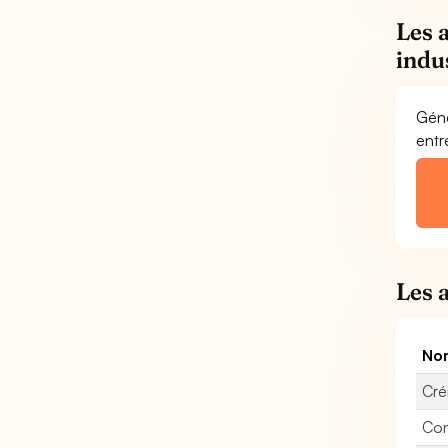
Les 
indu
Géné
entr
Les 
Nom
Cré
Con