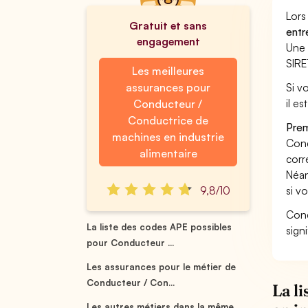
Lors
Gratuit et sans
entr
engagement
Une 
SIRE
Les meilleures
assurances pour
Si v
il e
Conducteur /
Conductrice de
Prem
machines en industrie
Cond
alimentaire
corr
Néan
9,8/10
si v
Cond
La liste des codes APE possibles
sign
pour Conducteur ...
Les assurances pour le métier de
Conducteur / Con...
La l
Les autres métiers dans la même