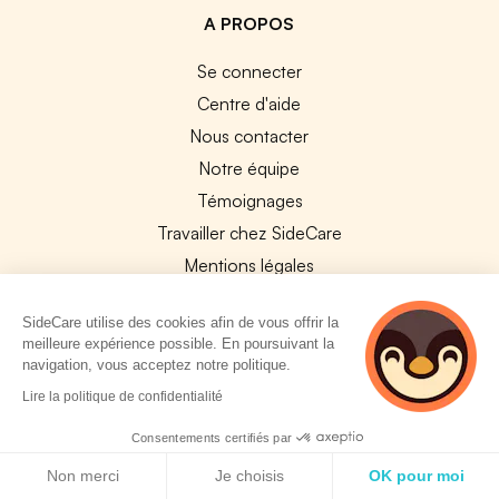
A PROPOS
Se connecter
Centre d'aide
Nous contacter
Notre équipe
Témoignages
Travailler chez SideCare
Mentions légales
CGU & RGPD
SideCare utilise des cookies afin de vous offrir la
Cookies
meilleure expérience possible. En poursuivant la
navigation, vous acceptez notre politique.
NOS APPS
3 personnes
Lire la politique de confidentialité
consultent
App Store
actuellement cette
Consentements certifiés par
Google Play
page
Politique de cookies
Non merci
Je choisis
OK pour moi