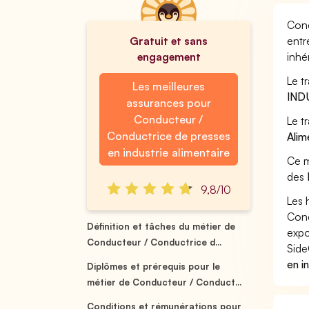
Cond
Gratuit et sans
entr
engagement
inhé
Le t
Les meilleures
IND
assurances pour
Conducteur /
Le t
Conductrice de presses
Alim
en industrie alimentaire
Ce m
des
9,8/10
Les 
Cond
Définition et tâches du métier de
expo
Conducteur / Conductrice d...
Side
en i
Diplômes et prérequis pour le
métier de Conducteur / Conduct...
Conditions et rémunérations pour