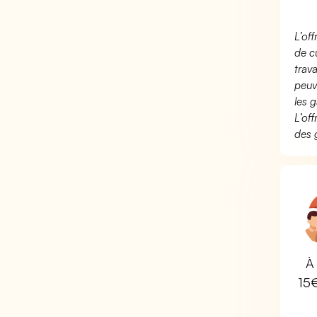
L’of
de c
trav
peuv
les g
L’of
des 
À 
15