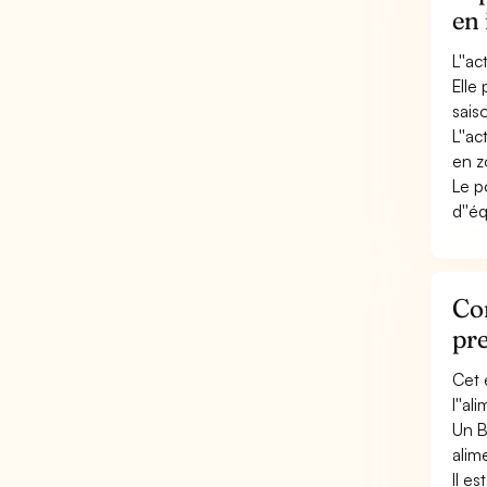
en 
L''a
Elle
saiso
L''a
en z
Le p
d''é
Con
pre
Cet 
l''al
Un B
alim
Il e