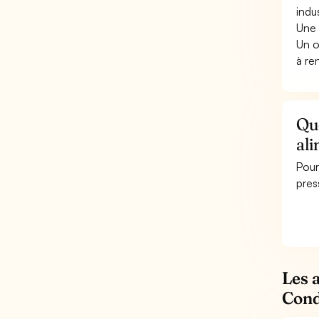
indu
Une 
Un o
à re
Que
ali
Pour
pres
Les 
Cond