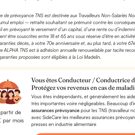
fre de prévoyance TNS est destinée aux Travailleurs Non-Salariés No
umul emploi – retraite souhaitant se prémunir contre les conséquen
ail en prévoyant le versement d’un capital, d’une rente ou d’indemnit
ent être souscrites entre 18 et 65 ans sous réserve d’être en activi
aranties décès, à votre 70e anniversaire et, au plus tard, à votre 67e
fre ALPHA TNS est à adhésion annuelle renouvelable par tacite recon
garanties proposées sont éligibles à la Loi Madelin.
Vous êtes Conducteur / Conductrice de
Protégez vos revenus en cas de maladie
Vous êtes indépendants, et généralement les aide
très importantes voire négligeables. Beaucoup d
assurances prévoyance
pour les TNS (travailleur 
partir de
avec SideCare les meilleures assurances prévoy
€ par mois
presses en industrie alimentaire