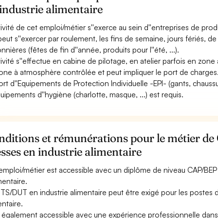
industrie alimentaire
ctivité de cet emploi/métier s''exerce au sein d''entreprises de pro
 peut s''exercer par roulement, les fins de semaine, jours fériés, de
nnières (fêtes de fin d''année, produits pour l''été, ...).
ctivité s''effectue en cabine de pilotage, en atelier parfois en zon
one à atmosphère contrôlée et peut impliquer le port de charges
ort d''Equipements de Protection Individuelle -EPI- (gants, chaussur
quipements d''hygiène (charlotte, masque, ...) est requis.
ditions et rémunérations pour le métier de
sses en industrie alimentaire
emploi/métier est accessible avec un diplôme de niveau CAP/BEP à 
imentaire.
TS/DUT en industrie alimentaire peut être exigé pour les postes 
entaire.
st également accessible avec une expérience professionnelle dan