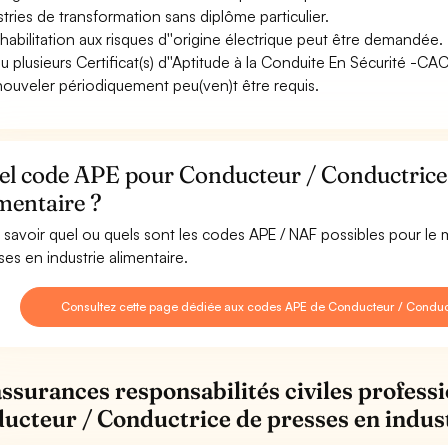
stries de transformation sans diplôme particulier.
habilitation aux risques d''origine électrique peut être demandée.
u plusieurs Certificat(s) d''Aptitude à la Conduite En Sécurité -C
nouveler périodiquement peu(ven)t être requis.
l code APE pour Conducteur / Conductrice d
mentaire ?
 savoir quel ou quels sont les codes APE / NAF possibles pour le
ses en industrie alimentaire.
Consultez cette page dédiée aux codes APE de Conducteur / Conductr
assurances responsabilités civiles professi
ucteur / Conductrice de presses en indust