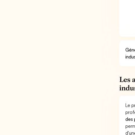
Géné
indu
Les 
indu
Le p
prof
des 
perm
d'un