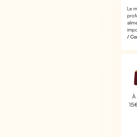
Le m
prof
alim
impo
/ Co
À 
15