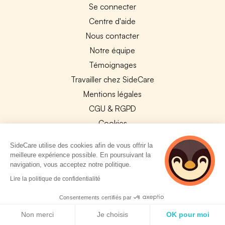
Se connecter
Centre d'aide
Nous contacter
Notre équipe
Témoignages
Travailler chez SideCare
Mentions légales
CGU & RGPD
Cookies
NOS APPS
SideCare utilise des cookies afin de vous offrir la
meilleure expérience possible. En poursuivant la
App Store
navigation, vous acceptez notre politique.
Google Play
5 personnes
Lire la politique de confidentialité
consultent
actuellement cette
Consentements certifiés par
page
Politique de cookies
Non merci
Je choisis
OK pour moi