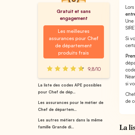
Lors
Gratuit et sans
entr
engagement
Une 
SIRE
Les meilleures
assurances pour Chef
Si v
cert
de département
produits frais
Prem
dépa
9,8/10
code
Néan
si v
La liste des codes APE possibles
pour Chef de dép...
Chef
de c
Les assurances pour le métier de
Chef de départem...
Les autres métiers dans la même
La l
famille Grande di...