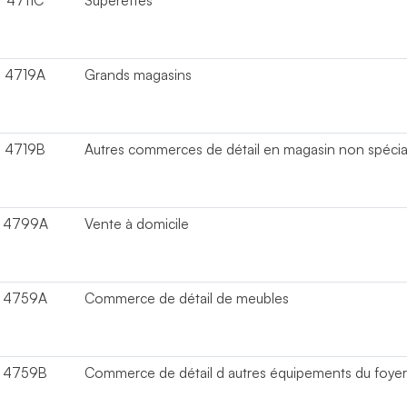
4711C
Supérettes
4719A
Grands magasins
4719B
Autres commerces de détail en magasin non spécia
4799A
Vente à domicile
4759A
Commerce de détail de meubles
4759B
Commerce de détail d autres équipements du foye