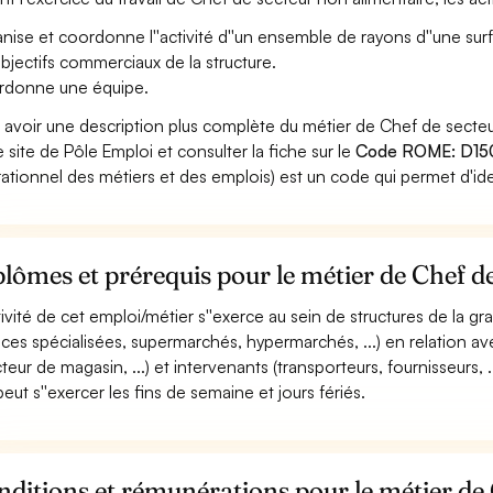
nise et coordonne l''activité d''un ensemble de rayons d''une sur
objectifs commerciaux de la structure.
donne une équipe.
 avoir une description plus complète du métier de Chef de secte
le site de Pôle Emploi et consulter la fiche sur le
Code ROME: D15
ationnel des métiers et des emplois) est un code qui permet d'ide
lômes et prérequis pour le métier de Chef d
ctivité de cet emploi/métier s''exerce au sein de structures de la 
aces spécialisées, supermarchés, hypermarchés, ...) en relation ave
teur de magasin, ...) et intervenants (transporteurs, fournisseurs, ..
peut s''exercer les fins de semaine et jours fériés.
ditions et rémunérations pour le métier de