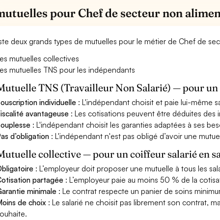
mutuelles pour Chef de secteur non alimen
xiste deux grands types de mutuelles pour le métier de Chef de sec
es mutuelles collectives
es mutuelles TNS pour les indépendants
Mutuelle TNS (Travailleur Non Salarié) — pour u
ouscription individuelle
: L'indépendant choisit et paie lui-même s
iscalité avantageuse
: Les cotisations peuvent être déduites des i
ouplesse
: L'indépendant choisit les garanties adaptées à ses bes
as d’obligation
: L'indépendant n'est pas obligé d’avoir une mutuel
Mutuelle collective — pour un coiffeur salarié en s
bligatoire
: L’employeur doit proposer une mutuelle à tous les sala
otisation partagée
: L’employeur paie au moins 50 % de la cotisa
arantie minimale
: Le contrat respecte un panier de soins minimum 
oins de choix
: Le salarié ne choisit pas librement son contrat, m
ouhaite.