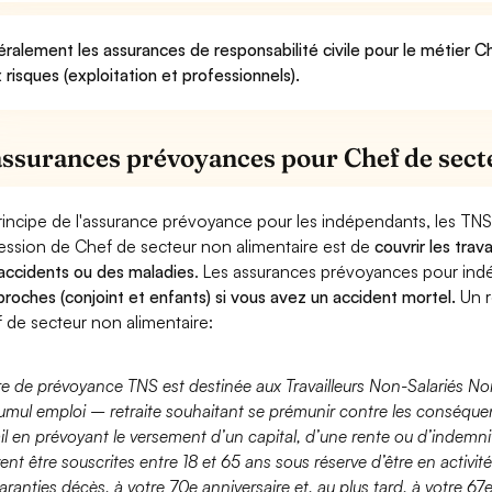
ralement les assurances de responsabilité civile pour le métier C
 risques (exploitation et professionnels).
assurances prévoyances pour Chef de sect
rincipe de l'assurance prévoyance pour les indépendants, les TNS
ession de Chef de secteur non alimentaire est de
couvrir les tra
accidents ou des maladies
. Les assurances prévoyances pour in
proches (conjoint et enfants) si vous avez un accident mortel.
Un r
 de secteur non alimentaire:
fre de prévoyance TNS est destinée aux Travailleurs Non-Salariés No
umul emploi – retraite souhaitant se prémunir contre les conséquen
ail en prévoyant le versement d’un capital, d’une rente ou d’indemnit
ent être souscrites entre 18 et 65 ans sous réserve d’être en activi
aranties décès, à votre 70e anniversaire et, au plus tard, à votre 67e