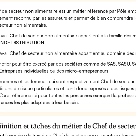
 de secteur non alimentaire est un métier référencé par Pôle emplo
ement reconnu par les assureurs et permet de bien comprendre le
ecteur non alimentaire.
ravail Chef de secteur non alimentaire appartient à la
famille des 
NDE DISTRIBUTION
.
ravail Chef de secteur non alimentaire appartient au domaine des 
étier peut être exercé par des
sociétés comme de SAS, SASU, SA
Entreprises individuelles
ou des
micro-entrepreneurs
.
hommes et les femmes qui sont respectivement Chef de secteur no
itions de risque particulières et sont donc exposés à des risques 
Care référence ici pour toutes les
personnes exerçant la professi
rances les plus adaptées à leur besoin
.
inition et tâches du métier de Chef de secte
nt l'exercice du travail de Chef de secteur non alimentaire, les ac