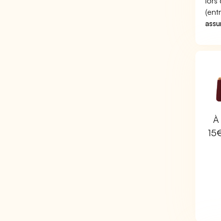
lors
(ent
assu
À 
15