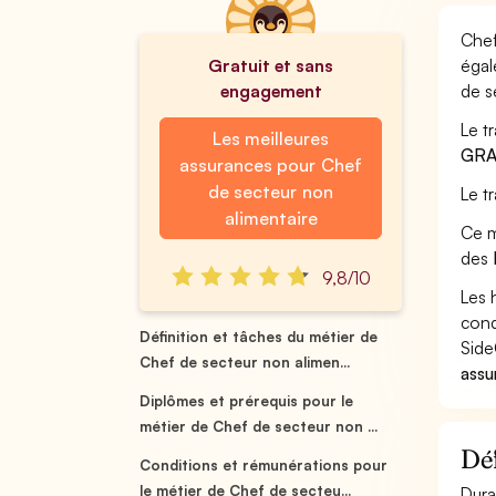
Chef
Gratuit et sans
égal
engagement
de s
Le t
Les meilleures
GRA
assurances pour Chef
de secteur non
Le t
alimentaire
Ce m
des
9,8/10
Les 
cond
Définition et tâches du métier de
Side
Chef de secteur non alimen...
assu
Diplômes et prérequis pour le
métier de Chef de secteur non ...
Déf
Conditions et rémunérations pour
le métier de Chef de secteu...
Dura