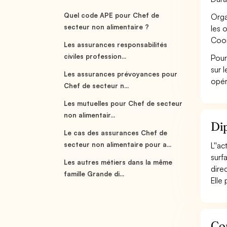
Quel code APE pour Chef de
Orga
secteur non alimentaire ?
les 
Coor
Les assurances responsabilités
civiles profession...
Pour
sur 
Les assurances prévoyances pour
opér
Chef de secteur n...
Les mutuelles pour Chef de secteur
non alimentair...
Dip
Le cas des assurances Chef de
secteur non alimentaire pour a...
L''a
surf
Les autres métiers dans la même
direc
famille Grande di...
Elle 
Con