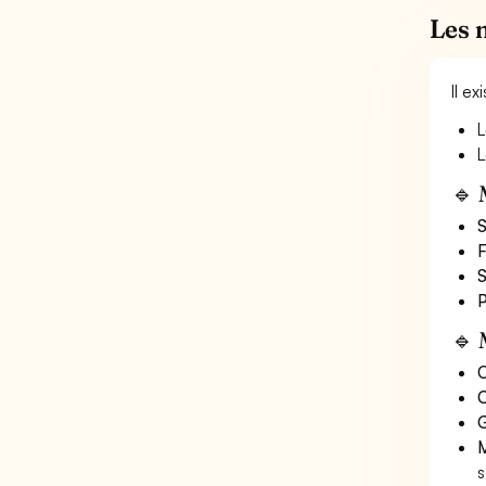
Les 
Il e
L
L
🔹 
S
F
S
P
🔹 
O
C
G
M
s