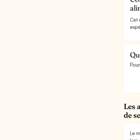
ali
Cet 
expé
Que
Pour
Les 
de s
Le m