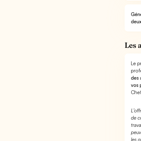
Géné
deux
Les 
Le p
prof
des 
vos 
Chef
L’of
de c
trav
peuv
les g