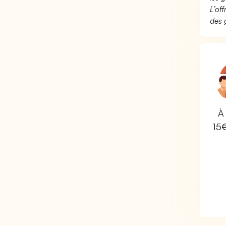
L’of
des 
À 
15