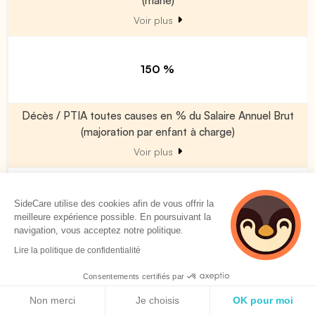
Voir plus
150 %
Décès / PTIA toutes causes en % du Salaire Annuel Brut
(majoration par enfant à charge)
Voir plus
50 %
SideCare utilise des cookies afin de vous offrir la
meilleure expérience possible. En poursuivant la
navigation, vous acceptez notre politique.
Décès accident (en % du Décès/PTIA)
Lire la politique de confidentialité
Voir plus
Consentements certifiés par
Politique de cookies
Non merci
Je choisis
OK pour moi