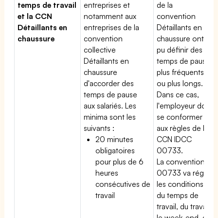
temps de travail
entreprises et
de la
et la CCN
notamment aux
convention
Détaillants en
entreprises de la
Détaillants en
chaussure
convention
chaussure ont
collective
pu définir des
Détaillants en
temps de pause
chaussure
plus fréquents
d'accorder des
ou plus longs.
temps de pause
Dans ce cas,
aux salariés. Les
l'employeur doit
minima sont les
se conformer
suivants :
aux règles de la
20 minutes
CCN IDCC
obligatoires
00733.
pour plus de 6
La convention
heures
00733 va régir
consécutives de
les conditions
travail
du temps de
travail, du travail
le week-end, du