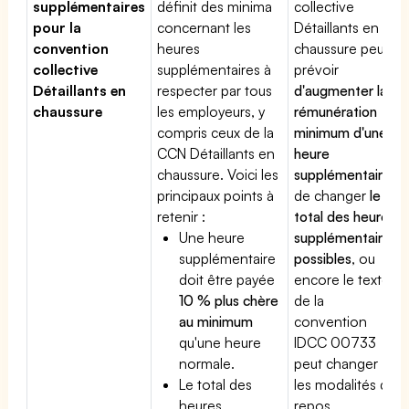
supplémentaires
définit des minima
collective
pour la
concernant les
Détaillants en
convention
heures
chaussure peut
collective
supplémentaires à
prévoir
Détaillants en
respecter par tous
d'augmenter la
chaussure
les employeurs, y
rémunération
compris ceux de la
minimum d'une
CCN Détaillants en
heure
chaussure. Voici les
supplémentaire
,
principaux points à
de changer
le
retenir :
total des heures
Une heure
supplémentaires
supplémentaire
possibles
, ou
doit être payée
encore le texte
10 % plus chère
de la
au minimum
convention
qu'une heure
IDCC 00733
normale.
peut changer
Le total des
les modalités du
heures
repos