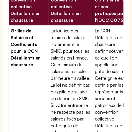
collective
collective
et cas
Détaillants en
Détaillants en
pratiques pour
chaussure
chaussure
l'IDCC 00733
Grilles de
La loi fixe des
La CCN
Salaires et
minima de salaires,
Détaillants en
Coefficients
notamment le
chaussure
pour la CCN
SMIC, pour tous les
définit souvent
Détaillants en
salariés en France.
ce que l'on
chaussure
Ce minimum de
appelle une
salaire est calculé
grille de salaires.
par heure travaillée.
Cette grille est
La loi ne définit pas
définie par les
de grille de salaire
représentants
en dehors du SMIC
sociaux et
Si votre entreprise
patronaux de la
ne respecte pas les
convention
salaires fixés par
collective
cette grille de
Détaillants en