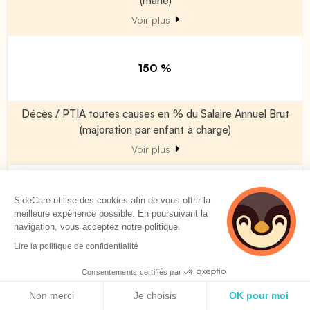
Voir plus
150 %
Décès / PTIA toutes causes en % du Salaire Annuel Brut
(majoration par enfant à charge)
Voir plus
50 %
SideCare utilise des cookies afin de vous offrir la
meilleure expérience possible. En poursuivant la
navigation, vous acceptez notre politique.
Décès accident (en % du Décès/PTIA)
Lire la politique de confidentialité
Voir plus
Consentements certifiés par
Politique de cookies
Non merci
Je choisis
OK pour moi