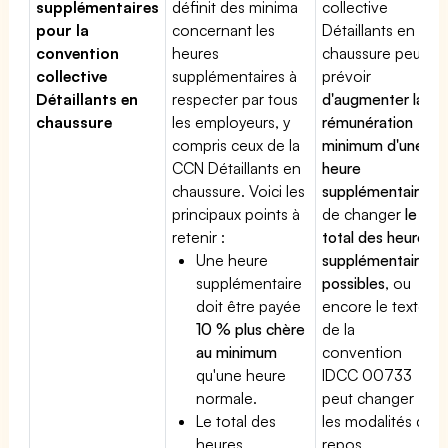
supplémentaires
définit des minima
collective
pour la
concernant les
Détaillants en
convention
heures
chaussure peut
collective
supplémentaires à
prévoir
Détaillants en
respecter par tous
d'augmenter la
chaussure
les employeurs, y
rémunération
compris ceux de la
minimum d'une
CCN Détaillants en
heure
chaussure. Voici les
supplémentaire
,
principaux points à
de changer
le
retenir :
total des heures
Une heure
supplémentaires
supplémentaire
possibles
, ou
doit être payée
encore le texte
10 % plus chère
de la
au minimum
convention
qu'une heure
IDCC 00733
normale.
peut changer
Le total des
les modalités du
heures
repos