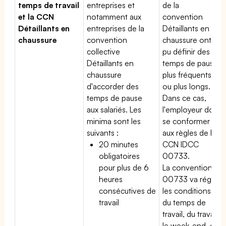
temps de travail
entreprises et
de la
et la CCN
notamment aux
convention
Détaillants en
entreprises de la
Détaillants en
chaussure
convention
chaussure ont
collective
pu définir des
Détaillants en
temps de pause
chaussure
plus fréquents
d'accorder des
ou plus longs.
temps de pause
Dans ce cas,
aux salariés. Les
l'employeur doit
minima sont les
se conformer
suivants :
aux règles de la
20 minutes
CCN IDCC
obligatoires
00733.
pour plus de 6
La convention
heures
00733 va régir
consécutives de
les conditions
travail
du temps de
travail, du travail
le week-end, du