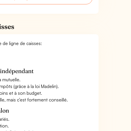
isses
 de ligne de caisses:
n indépendant
a mutuelle.
mpôts (grâce à la loi Madelin).
oins et à son budget.
le, mais c’est fortement conseillé.
alon
riés.
tion.