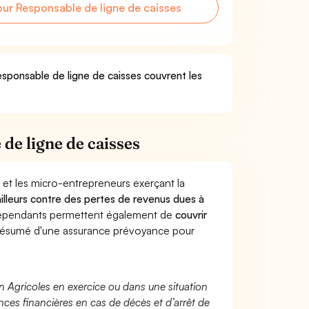
r Responsable de ligne de caisses
esponsable de ligne de caisses couvrent les
de ligne de caisses
 et les micro-entrepreneurs exerçant la
vailleurs contre des pertes de revenus dues à
dépendants permettent également de
couvrir
ésumé d'une assurance prévoyance pour
n Agricoles en exercice ou dans une situation
ces financières en cas de décès et d’arrêt de