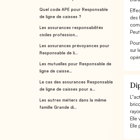
Quel code APE pour Responsable
Effe
de ligne de caisses ?
des h
comm
Les assurances responsabilités
Peut
civiles profession...
Pour
Les assurances prévoyances pour
sur 
Responsable de li...
opér
Les mutuelles pour Responsable de
ligne de caisse...
Le cas des assurances Responsable
Dip
de ligne de caisses pour a...
L''a
Les autres métiers dans la même
bric
famille Grande di...
rayo
Elle 
Elle