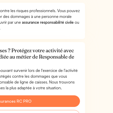
ontre les risques professionnels. Vous pouvez
oquer des dommages à une personne morale
ouvrir par une
assurance responsabilité civile
ou
.
ses ? Protégez votre activité avec
édiée au métier de Responsable de
uvant survenir lors de l'exercice de l'activité
protégés contre les dommages que vous
sponsable de ligne de caisses. Nous trouvons
s la plus adaptée à votre situation.
surances RC PRO