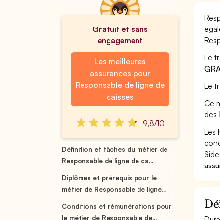
Resp
Gratuit et sans
égal
engagement
Resp
Le t
Les meilleures
GRA
assurances pour
Responsable de ligne de
Le t
caisses
Ce m
des
9,8/10
Les 
cond
Définition et tâches du métier de
Side
Responsable de ligne de ca...
assu
Diplômes et prérequis pour le
métier de Responsable de ligne...
Déf
Conditions et rémunérations pour
le métier de Responsable de...
Dura