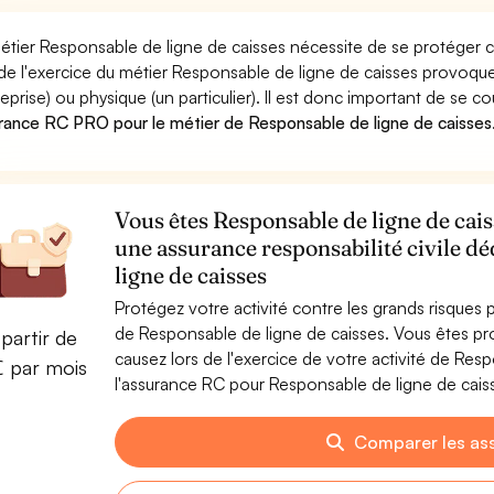
étier Responsable de ligne de caisses nécessite de se protéger c
 de l'exercice du métier Responsable de ligne de caisses prov
reprise) ou physique (un particulier). Il est donc important de se c
rance RC PRO pour le métier de Responsable de ligne de caisses
Vous êtes Responsable de ligne de cais
une assurance responsabilité civile d
ligne de caisses
Protégez votre activité contre les grands risques po
de Responsable de ligne de caisses. Vous êtes 
partir de
causez lors de l'exercice de votre activité de Re
€ par mois
l'assurance RC pour Responsable de ligne de caisse
Comparer les as