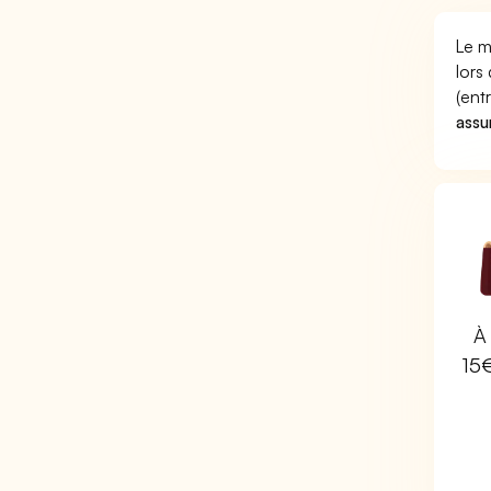
Le m
lors
(ent
assu
À 
15