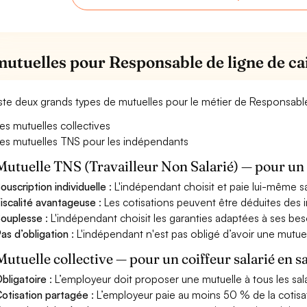
mutuelles pour Responsable de ligne de ca
xiste deux grands types de mutuelles pour le métier de Responsable
es mutuelles collectives
es mutuelles TNS pour les indépendants
Mutuelle TNS (Travailleur Non Salarié) — pour u
ouscription individuelle
: L'indépendant choisit et paie lui-même s
iscalité avantageuse
: Les cotisations peuvent être déduites des i
ouplesse
: L'indépendant choisit les garanties adaptées à ses bes
as d’obligation
: L'indépendant n'est pas obligé d’avoir une mutuel
Mutuelle collective — pour un coiffeur salarié en s
bligatoire
: L’employeur doit proposer une mutuelle à tous les sala
otisation partagée
: L’employeur paie au moins 50 % de la cotisa