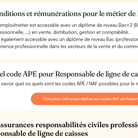
ditions et rémunérations pour le métier de 
emploi/métier est accessible avec un diplôme de niveau Bac+2 (BT
essionnelle, ...) en vente, distribution, gestion et comptabilité.
st également accessible avec un diplôme de niveau Bac (professio
rience professionnelle dans les secteurs de la vente et du comm
l code APE pour Responsable de ligne de ca
 savoir quel ou quels sont les codes APE / NAF possibles pour le 
Consultez cette page dédiée aux codes APE de Respon
assurances responsabilités civiles professi
onsable de ligne de caisses