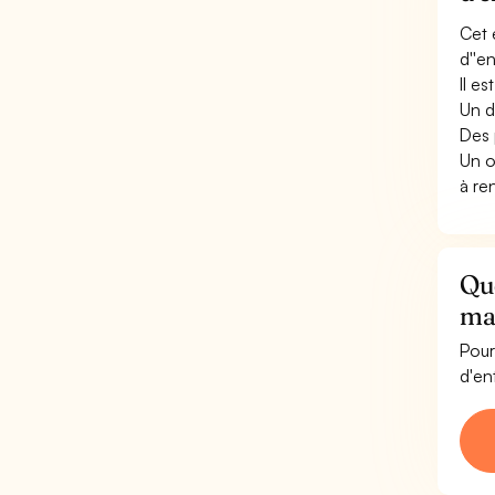
Cet 
d''e
Il e
Un d
Des 
Un o
à re
Que
mai
Pour
d'en