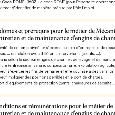
le
Code ROME: I1603
. Le code ROME (pour Répertoire opérationn
permet d'identifier de manière précise par Pôle Emploi
lômes et prérequis pour le métier de Mécan
ntretien et de maintenance d'engins de chant
ctivité de cet emploi/métier s''exerce au sein d''entreprises de ré
s, ... en relation avec différents intervenants (clients, ...).
 varie selon le secteur (engins de chantier, de levage et de manuten
cture (entreprise artisanale, concessionnaire, exploitation agricole,
 peut s''exercer les fins de semaine et être soumise à des variations
 peut impliquer des positions pénibles et le port de charges.
ort d''équipements de protection (gants, chaussures de sécurité, ..
ditions et rémunérations pour le métier de
ntretien et de maintenance d'engins de chant