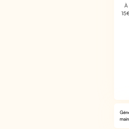
À 
15
Géné
main