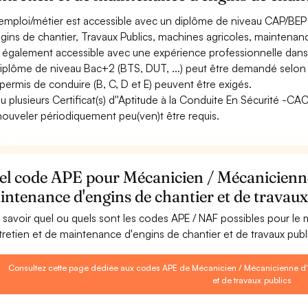
emploi/métier est accessible avec un diplôme de niveau CAP/BEP 
ngins de chantier, Travaux Publics, machines agricoles, maintenance
st également accessible avec une expérience professionnelle dans
iplôme de niveau Bac+2 (BTS, DUT, ...) peut être demandé selon l
permis de conduire (B, C, D et E) peuvent être exigés.
u plusieurs Certificat(s) d''Aptitude à la Conduite En Sécurité -C
nouveler périodiquement peu(ven)t être requis.
l code APE pour Mécanicien / Mécanicienne 
ntenance d'engins de chantier et de travaux
 savoir quel ou quels sont les codes APE / NAF possibles pour le
tretien et de maintenance d'engins de chantier et de travaux publ
Consultez cette page dédiée aux codes APE de Mécanicien / Mécanicienne d'e
et de travaux publics