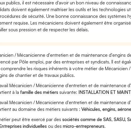
aux publics, il est nécessaire d'avoir un bon niveau de connais
idats doivent également maîtriser les outils et les technologies util
procédures de sécurité. Une bonne connaissance des systèmes hy
ement requise. Les mécaniciens doivent également être organisés
ailler sous pression et de respecter les délais.
nicien / Mécanicienne d'entretien et de maintenance d'engins de 
rencé par Pôle emploi, par des entreprises et syndicats. Il est ég
 comprendre les risques inhérents à votre métier de Mécanicien 
gins de chantier et de travaux publics.
ravail Mécanicien / Mécanicienne d'entretien et de maintenance d'
rtient à la
famille des métiers
suivante:
INSTALLATION ET MAIN
ravail Mécanicien / Mécanicienne d'entretien et de maintenance d'
rtient au domaine des métiers suivants :
Véhicules, engins, aéron
étier peut être exercé par des
sociétés comme de SAS, SASU, SA
Entreprises individuelles
ou des
micro-entrepreneurs
.