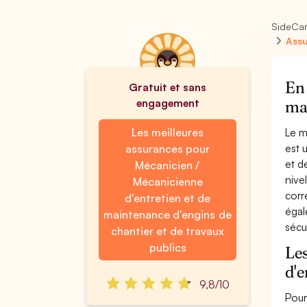
SideCa
Assu
En 
Gratuit et sans
engagement
mai
Les meilleures
Le m
est 
assurances pour
et d
Mécanicien /
nive
Mécanicienne
corr
d'entretien et de
égal
maintenance d'engins de
sécu
chantier et de travaux
publics
Les
d'e
9,8/10
Pour