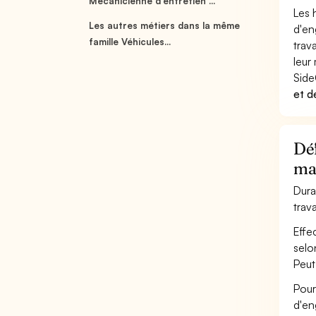
Mécanicienne d'entretien ...
Les 
Les autres métiers dans la même
d'en
famille Véhicules...
trav
leur 
Side
et d
Déf
mai
Dura
trav
Effe
selo
Peut
Pour
d'en