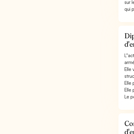
sur 
qui 
Dip
d'e
L''a
armée
Elle
stru
Elle
Elle
Le p
Con
d'e