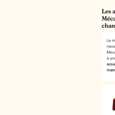
Les 
Méca
chan
Le m
néce
Méca
à un
assu
main