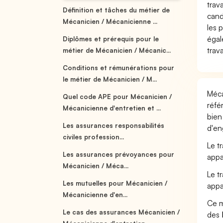
trav
Définition et tâches du métier de
cand
Mécanicien / Mécanicienne ...
les 
égal
Diplômes et prérequis pour le
trav
métier de Mécanicien / Mécanic...
Conditions et rémunérations pour
le métier de Mécanicien / M...
Méca
Quel code APE pour Mécanicien /
réfé
Mécanicienne d'entretien et ...
bien
Les assurances responsabilités
d'en
civiles profession...
Le t
Les assurances prévoyances pour
appa
Mécanicien / Méca...
Le t
Les mutuelles pour Mécanicien /
appa
Mécanicienne d'en...
Ce m
Le cas des assurances Mécanicien /
des