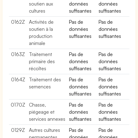
soutien aux
données
données
cultures
suffisantes
suffisantes
0162Z
Activités de
Pas de
Pas de
soutien à la
données
données
production
suffisantes
suffisantes
animale
0163Z
Traitement
Pas de
Pas de
primaire des
données
données
récoltes
suffisantes
suffisantes
0164Z
Traitement des
Pas de
Pas de
semences
données
données
suffisantes
suffisantes
0170Z
Chasse,
Pas de
Pas de
piégeage et
données
données
services annexes
suffisantes
suffisantes
0129Z
Autres cultures
Pas de
Pas de
permanentes
données
données