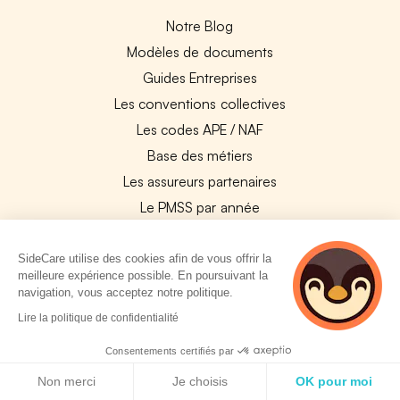
Notre Blog
Modèles de documents
Guides Entreprises
Les conventions collectives
Les codes APE / NAF
Base des métiers
Les assureurs partenaires
Le PMSS par année
Bureaux CPAM
Les codes CCAM
SideCare utilise des cookies afin de vous offrir la
meilleure expérience possible. En poursuivant la
Les OPCO
navigation, vous acceptez notre politique.
Tops assurances par secteur
5 personnes
Lire la politique de confidentialité
consultent
Réseaux de soins
actuellement cette
Consentements certifiés par
Boîte à outils santé
page
Politique de cookies
Non merci
Je choisis
OK pour moi
Les garanties des assurances entreprises