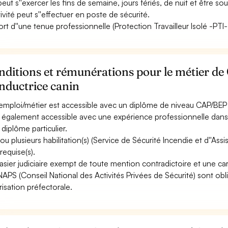
 peut s''exercer les fins de semaine, jours fériés, de nuit et être so
tivité peut s''effectuer en poste de sécurité.
ort d''une tenue professionnelle (Protection Travailleur Isolé -PTI-, 
ditions et rémunérations pour le métier de
nductrice canin
emploi/métier est accessible avec un diplôme de niveau CAP/BEP à 
st également accessible avec une expérience professionnelle dans 
 diplôme particulier.
ou plusieurs habilitation(s) (Service de Sécurité Incendie et d''Ass
requise(s).
asier judiciaire exempt de toute mention contradictoire et une car
NAPS (Conseil National des Activités Privées de Sécurité) sont obli
risation préfectorale.