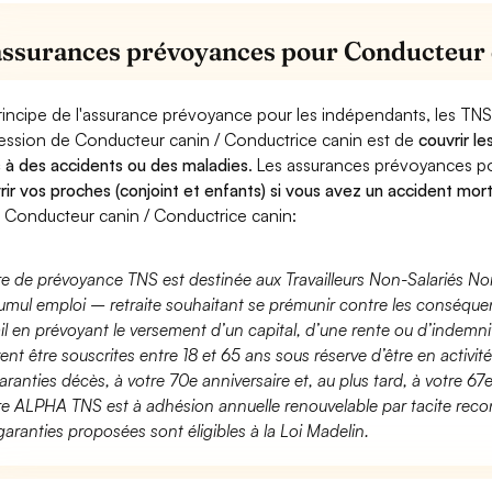
assurances prévoyances pour Conducteur 
rincipe de l'assurance prévoyance pour les indépendants, les TNS
ession de Conducteur canin / Conductrice canin est de
couvrir le
 à des accidents ou des maladies
. Les assurances prévoyances 
rir vos proches (conjoint et enfants) si vous avez un accident mort
 Conducteur canin / Conductrice canin:
fre de prévoyance TNS est destinée aux Travailleurs Non-Salariés No
umul emploi – retraite souhaitant se prémunir contre les conséquen
ail en prévoyant le versement d’un capital, d’une rente ou d’indemnit
ent être souscrites entre 18 et 65 ans sous réserve d’être en activi
aranties décès, à votre 70e anniversaire et, au plus tard, à votre 67e
fre ALPHA TNS est à adhésion annuelle renouvelable par tacite recon
garanties proposées sont éligibles à la Loi Madelin.