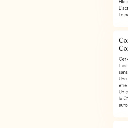
Elle
L''ac
Le p
Con
Co
Cet 
Il e
sans
Une 
être 
Un c
le C
auto