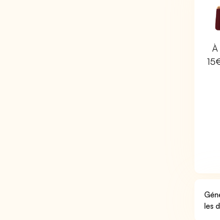
À 
15
Géné
les 