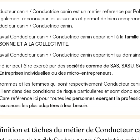
ucteur canin / Conductrice canin est un métier référencé par Pôle 
également reconnu par les assureurs et permet de bien comprendr
ucteur canin / Conductrice canin.
ravail Conducteur canin / Conductrice canin appartient à la
famille
SONNE ET A LA COLLECTIVITE
.
ravail Conducteur canin / Conductrice canin appartient au domain
étier peut être exercé par des
sociétés comme de SAS, SASU, SA
Entreprises individuelles
ou des
micro-entrepreneurs
.
hommes et les femmes qui sont respectivement Conducteur canin
aillent dans des conditions de risque particulières et sont donc ex
Care référence ici pour toutes les
personnes exerçant la professi
assurances les plus adaptées à leur besoin
.
inition et tâches du métier de Conducteur c
nt l'exercice du travail de Conducteur canin / Conductrice canin, 