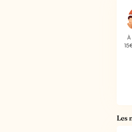
À 
15
Les 