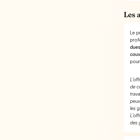
Les 
Le p
prof
dues
couv
pour
L’of
de c
trav
peuv
les g
L’of
des 