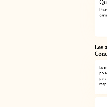
Qu
Pour
cani
Les 
Cond
Le m
pouv
pers
respo