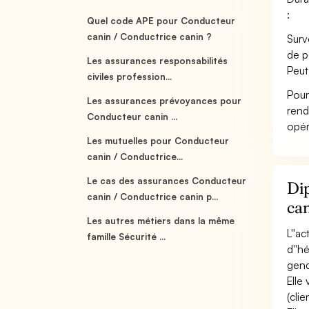
:
Quel code APE pour Conducteur
canin / Conductrice canin ?
Surv
de p
Les assurances responsabilités
Peut
civiles profession...
Pour
Les assurances prévoyances pour
rend
Conducteur canin ...
opér
Les mutuelles pour Conducteur
canin / Conductrice...
Le cas des assurances Conducteur
Dip
canin / Conductrice canin p...
ca
Les autres métiers dans la même
L''a
famille Sécurité ...
d''h
gend
Elle
(clie