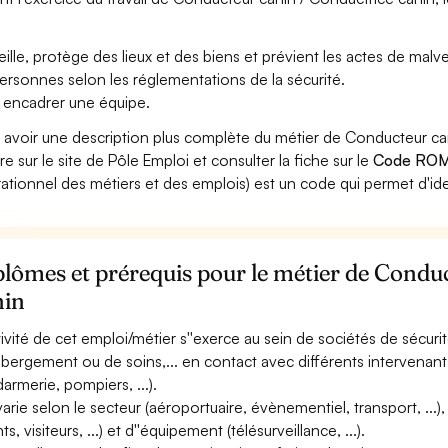
eille, protège des lieux et des biens et prévient les actes de malveil
ersonnes selon les réglementations de la sécurité.
 encadrer une équipe.
 avoir une description plus complète du métier de Conducteur c
re sur le site de Pôle Emploi et consulter la fiche sur le
Code ROM
ationnel des métiers et des emplois) est un code qui permet d'ide
lômes et prérequis pour le métier de Condu
nin
ctivité de cet emploi/métier s''exerce au sein de sociétés de sécurit
ébergement ou de soins,... en contact avec différents intervenants e
armerie, pompiers, ...).
 varie selon le secteur (aéroportuaire, évènementiel, transport, ...)
nts, visiteurs, ...) et d''équipement (télésurveillance, ...).