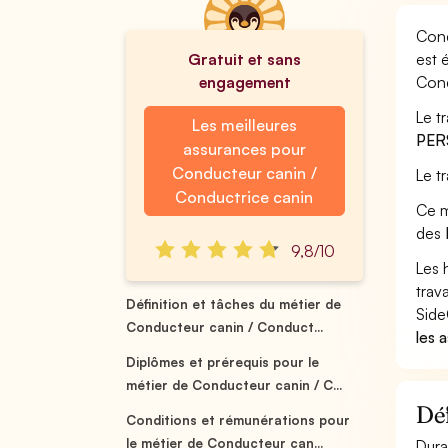
Cond
Gratuit et sans
est 
engagement
Cond
Le t
Les meilleures
PER
assurances pour
Conducteur canin /
Le t
Conductrice canin
Ce m
des
9,8/10
Les 
trav
Définition et tâches du métier de
Side
Conducteur canin / Conduct...
les 
Diplômes et prérequis pour le
métier de Conducteur canin / C...
Déf
Conditions et rémunérations pour
le métier de Conducteur can...
Dura