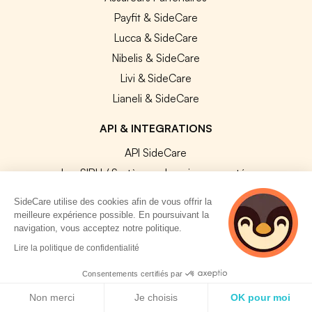
Payfit & SideCare
Lucca & SideCare
Nibelis & SideCare
Livi & SideCare
Lianeli & SideCare
API & INTEGRATIONS
API SideCare
Les SIRH / Systèmes de paie connectés
SideCare utilise des cookies afin de vous offrir la
A PROPOS
meilleure expérience possible. En poursuivant la
navigation, vous acceptez notre politique.
Se connecter
2 personnes
Lire la politique de confidentialité
consultent
Centre d'aide
actuellement cette
Consentements certifiés par
Nous contacter
page
Politique de cookies
Non merci
Je choisis
OK pour moi
Notre équipe