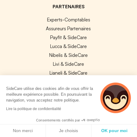
PARTENAIRES
Experts-Comptables
Assureurs Partenaires
Payfit & SideCare
Lucca & SideCare
Nibelis & SideCare
Livi & SideCare
Lianeli & SideCare
API & INTEGRATIONS
SideCare utilise des cookies afin de vous offrir la
meilleure expérience possible. En poursuivant la
API SideCare
navigation, vous acceptez notre politique.
Les SIRH / Systèmes de paie connectés
3 personnes
Lire la politique de confidentialité
consultent
actuellement cette
Consentements certifiés par
A PROPOS
page
Politique de cookies
Non merci
Je choisis
OK pour moi
Se connecter