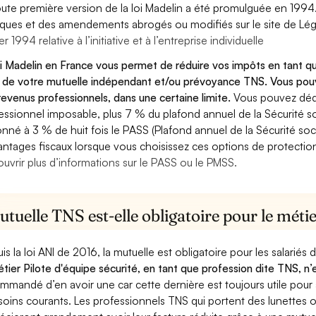
oute première version de la loi Madelin a été promulguée en 1994
diques et des amendements abrogés ou modifiés sur le site de Lég
er 1994 relative à l’initiative et à l’entreprise individuelle
oi Madelin en France vous permet de réduire vos impôts en tant qu
 de votre mutuelle indépendant et/ou prévoyance TNS. Vous pouv
revenus professionnels, dans une certaine limite.
Vous pouvez dédu
essionnel imposable, plus 7 % du plafond annuel de la Sécurité so
onné à 3 % de huit fois le PASS (Plafond annuel de la Sécurité soc
antages fiscaux lorsque vous choisissez ces options de protection 
uvrir plus d’informations sur le PASS ou le PMSS.
tuelle TNS est-elle obligatoire pour le métie
is la loi ANI de 2016, la mutuelle est obligatoire pour les salariés
étier Pilote d'équipe sécurité, en tant que profession dite TNS, n’
mmandé d’en avoir une car cette dernière est toujours utile pour
soins courants. Les professionnels TNS qui portent des lunettes ou