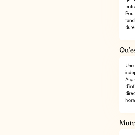
entr
Pour
tand
duré
Qu’e
Une 
indé
Aupa
d’in
dire
hora
Mutue