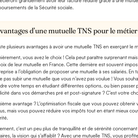
écieront grandement avoir leur facture réduite grâce à une mutue
oursements de la Sécurité sociale.
vantages d’une mutuelle TNS pour le métier 
xiste plusieurs avantages à avoir une mutuelle TNS en exerçant le m
ièrement, vous avez le choix ! Cela peut paraître surprenant mais 
hoix de leur mutuelle en France. Cette dernière est souvent imposé
treprise a l’obligation de proposer une mutuelle à ses salariés. En
e pas subir une mutuelle que vous n’avez pas voulue ! Vous souha
dre votre temps en étudiant différentes options, ou bien passer p
licité dans vos démarches pré et post-signature ? C’est votre cho
ième avantage ? L’optimisation fiscale que vous pouvez obtenir via
us, mais vous pouvez réduire vos impôts tout en étant mieux couv
rité.
lement, c'est un peu plus de tranquillité et de sérénité concerna
aires, la vision qui s’affaiblit ? Avec une mutuelle TNS, vous pro