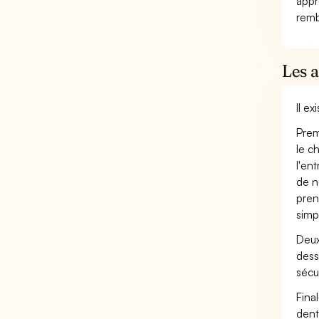
appr
remb
Les a
Il e
Prem
le c
l'en
de n
pren
simp
Deux
dess
sécu
Fina
dent