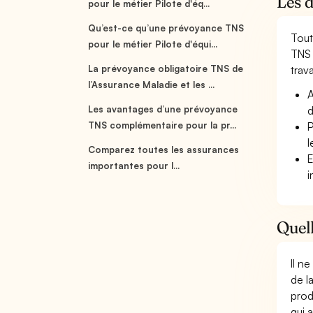
Les d
pour le métier Pilote d'éq...
Qu’est-ce qu’une prévoyance TNS
Tout
pour le métier Pilote d'équi...
TNS 
La prévoyance obligatoire TNS de
trava
l’Assurance Maladie et les ...
A
Les avantages d’une prévoyance
d
TNS complémentaire pour la pr...
P
l
Comparez toutes les assurances
E
importantes pour l...
i
Quell
Il n
de l
prod
qui 