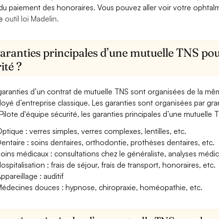
 du paiement des honoraires. Vous pouvez aller voir votre ophta
re
outil loi Madelin.
aranties principales d’une mutuelle TNS pour
ité ?
garanties d’un contrat de mutuelle TNS sont organisées de la mê
oyé d’entreprise classique. Les garanties sont organisées par gr
Pilote d'équipe sécurité, les garanties principales d’une mutuelle T
ptique : verres simples, verres complexes, lentilles, etc.
entaire : soins dentaires, orthodontie, prothèses dentaires, etc.
oins médicaux : consultations chez le généraliste, analyses méd
ospitalisation : frais de séjour, frais de transport, honoraires, etc.
ppareillage : auditif
édecines douces : hypnose, chiropraxie, homéopathie, etc.