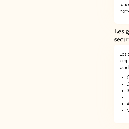
lors
not
Les g
sécur
Les 
empl
que 
O
D
S
H
A
M