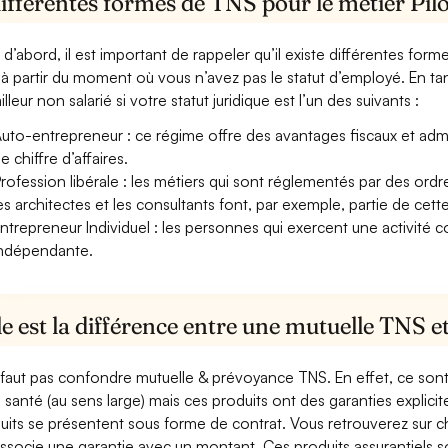
ifférentes formes de TNS pour le métier Pilo
 d’abord, il est important de rappeler qu’il existe différentes for
à partir du moment où vous n’avez pas le statut d’employé. En tan
illeur non salarié si votre statut juridique est l’un des suivants :
uto-entrepreneur : ce régime offre des avantages fiscaux et adminis
e chiffre d’affaires.
rofession libérale : les métiers qui sont réglementés par des ord
es architectes et les consultants font, par exemple, partie de cett
ntrepreneur Individuel : les personnes qui exercent une activité 
ndépendante.
e est la différence entre une mutuelle TNS 
e faut pas confondre mutuelle & prévoyance TNS. En effet, ce son
a santé (au sens large) mais ces produits ont des garanties explici
uits se présentent sous forme de contrat. Vous retrouverez sur c
associe une garantie avec un montant. Ces produits assurantiels s