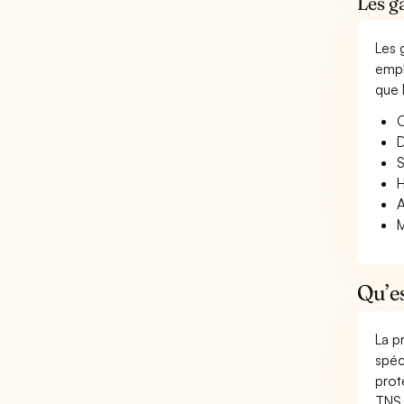
Les g
Les 
empl
que 
O
D
S
H
A
M
Qu’es
La p
spéc
prot
TNS 