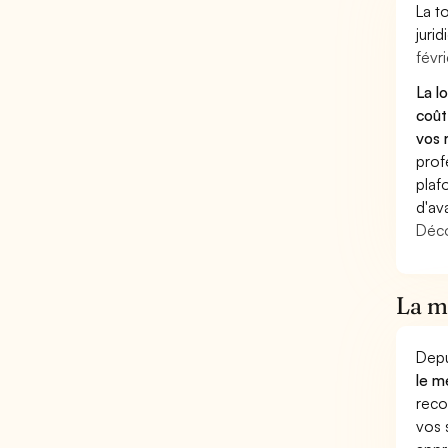
La t
juri
févri
La l
coût
vos 
prof
plaf
d'av
Déco
La mu
Depu
le m
reco
vos 