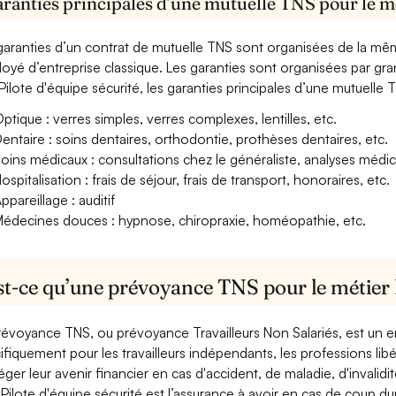
aranties principales d’une mutuelle TNS pour le mé
garanties d’un contrat de mutuelle TNS sont organisées de la mê
oyé d’entreprise classique. Les garanties sont organisées par gr
Pilote d'équipe sécurité, les garanties principales d’une mutuelle T
ptique : verres simples, verres complexes, lentilles, etc.
entaire : soins dentaires, orthodontie, prothèses dentaires, etc.
oins médicaux : consultations chez le généraliste, analyses méd
ospitalisation : frais de séjour, frais de transport, honoraires, etc.
ppareillage : auditif
édecines douces : hypnose, chiropraxie, homéopathie, etc.
t-ce qu’une prévoyance TNS pour le métier P
révoyance TNS, ou prévoyance Travailleurs Non Salariés, est un
ifiquement pour les travailleurs indépendants, les professions libéra
éger leur avenir financier en cas d'accident, de maladie, d'invali
Pilote d'équipe sécurité est l’assurance à avoir en cas de coup du