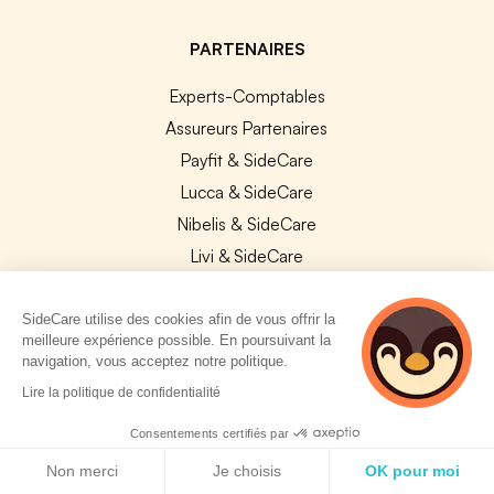
PARTENAIRES
Experts-Comptables
Assureurs Partenaires
Payfit & SideCare
Lucca & SideCare
Nibelis & SideCare
Livi & SideCare
Lianeli & SideCare
SideCare utilise des cookies afin de vous offrir la
API & INTEGRATIONS
meilleure expérience possible. En poursuivant la
navigation, vous acceptez notre politique.
API SideCare
3 personnes
Lire la politique de confidentialité
Les SIRH / Systèmes de paie connectés
consultent
actuellement cette
Consentements certifiés par
page
Politique de cookies
A PROPOS
Non merci
Je choisis
OK pour moi