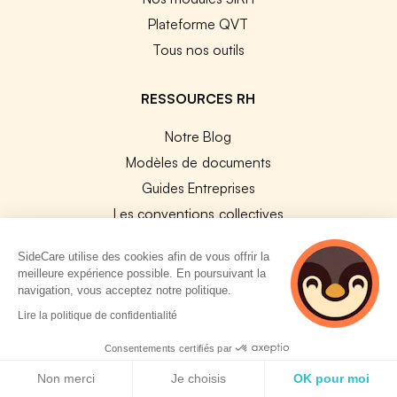
Plateforme QVT
Tous nos outils
RESSOURCES RH
Notre Blog
Modèles de documents
Guides Entreprises
Les conventions collectives
Les codes APE / NAF
SideCare utilise des cookies afin de vous offrir la
Base des métiers
meilleure expérience possible. En poursuivant la
Les assureurs partenaires
navigation, vous acceptez notre politique.
5 personnes
Le PMSS par année
Lire la politique de confidentialité
consultent
Bureaux CPAM
actuellement cette
Consentements certifiés par
page
Les codes CCAM
Politique de cookies
Non merci
Je choisis
OK pour moi
Les OPCO