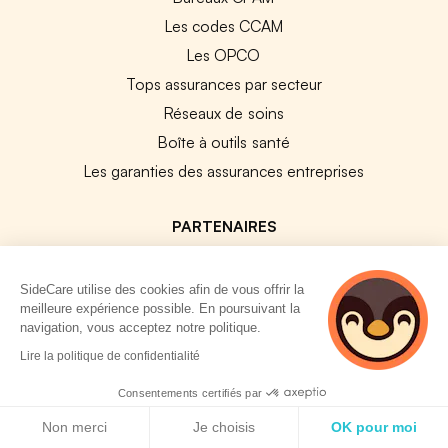
Les codes CCAM
Les OPCO
Tops assurances par secteur
Réseaux de soins
Boîte à outils santé
Les garanties des assurances entreprises
PARTENAIRES
Experts-Comptables
SideCare utilise des cookies afin de vous offrir la
Assureurs Partenaires
meilleure expérience possible. En poursuivant la
Payfit & SideCare
navigation, vous acceptez notre politique.
5 personnes
Lucca & SideCare
Lire la politique de confidentialité
consultent
Nibelis & SideCare
actuellement cette
Consentements certifiés par
page
Livi & SideCare
Politique de cookies
Non merci
Je choisis
OK pour moi
Lianeli & SideCare