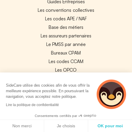
Guides Entreprises
Les conventions collectives
Les codes APE / NAF
Base des métiers
Les assureurs partenaires
Le PMSS par année
Bureaux CPAM
Les codes CCAM
Les OPCO
Tops assurances par secteur
SideCare utilise des cookies afin de vous offrir la
Réseaux de soins
meilleure expérience possible. En poursuivant la
Boîte à outils santé
navigation, vous acceptez notre politique.
5 personnes
Les garanties des assurances entreprises
Lire la politique de confidentialité
consultent
actuellement cette
Consentements certifiés par
PARTENAIRES
page
Politique de cookies
Non merci
Je choisis
OK pour moi