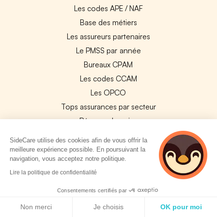
Les codes APE / NAF
Base des métiers
Les assureurs partenaires
Le PMSS par année
Bureaux CPAM
Les codes CCAM
Les OPCO
Tops assurances par secteur
Réseaux de soins
Boîte à outils santé
SideCare utilise des cookies afin de vous offrir la
Les garanties des assurances entreprises
meilleure expérience possible. En poursuivant la
navigation, vous acceptez notre politique.
5 personnes
Lire la politique de confidentialité
PARTENAIRES
consultent
actuellement cette
Consentements certifiés par
Experts-Comptables
page
Politique de cookies
Non merci
Je choisis
OK pour moi
Assureurs Partenaires