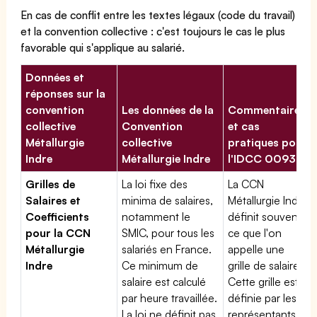
En cas de conflit entre les textes légaux (code du travail)
et la convention collective : c'est toujours le cas le plus
favorable qui s'applique au salarié.
Données et
réponses sur la
convention
Les données de la
Commentaires
collective
Convention
et cas
Métallurgie
collective
pratiques pour
Indre
Métallurgie Indre
l'IDCC 00934
Grilles de
La loi fixe des
La CCN
Salaires et
minima de salaires,
Métallurgie Indre
Coefficients
notamment le
définit souvent
pour la CCN
SMIC, pour tous les
ce que l'on
Métallurgie
salariés en France.
appelle une
Indre
Ce minimum de
grille de salaires.
salaire est calculé
Cette grille est
par heure travaillée.
définie par les
La loi ne définit pas
représentants