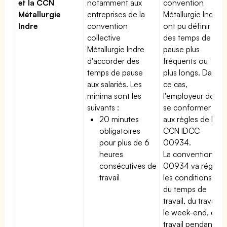
et la CCN
notamment aux
convention
Métallurgie
entreprises de la
Métallurgie Indre
Indre
convention
ont pu définir
collective
des temps de
Métallurgie Indre
pause plus
d'accorder des
fréquents ou
temps de pause
plus longs. Dans
aux salariés. Les
ce cas,
minima sont les
l'employeur doit
suivants :
se conformer
20 minutes
aux règles de la
obligatoires
CCN IDCC
pour plus de 6
00934.
heures
La convention
consécutives de
00934 va régir
travail
les conditions
du temps de
travail, du travail
le week-end, du
travail pendant