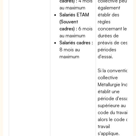
cadres) :
4 mois
collective peut
au maximum
également
Salariés ETAM
établir des
(Souvent
règles
cadres) :
6 mois
concernant les
au maximum
durées de
Salariés cadres :
préavis de ces
8 mois au
périodes
maximum
d'essai.
Si la convention
collective
Métallurgie Indre
établit une
période d'essai
supérieure au
code du travail,
alors le code du
travail
s'applique.