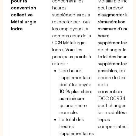
pour la
concernant les
Métallurgie Indre
convention
heures
peut prévoir
collective
supplémentaires à
d'augmenter la
Métallurgie
respecter par tous
rémunération
Indre
les employeurs, y
minimum d'une
compris ceux de la
heure
CCN Métallurgie
supplémentaire
,
Indre. Voici les
de changer
le
principaux points à
total des heures
retenir :
supplémentaires
Une heure
possibles
, ou
supplémentaire
encore le texte
doit être payée
de la
10 % plus chère
convention
au minimum
IDCC 00934
qu'une heure
peut changer
normale.
les modalités du
Le total des
repos
heures
compensateur.
supplémentaires