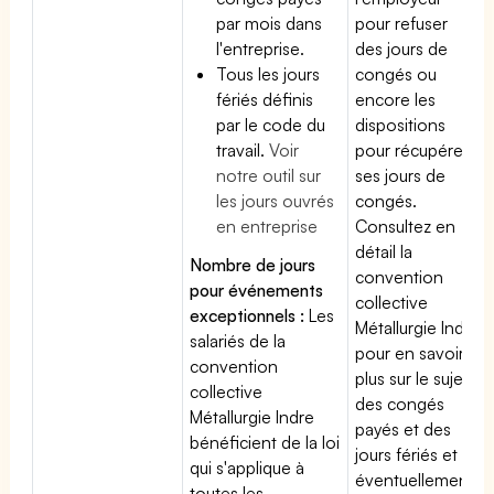
par mois dans
pour refuser
l'entreprise.
des jours de
Tous les jours
congés ou
fériés définis
encore les
par le code du
dispositions
travail.
Voir
pour récupérer
notre outil sur
ses jours de
les jours ouvrés
congés.
en entreprise
Consultez en
détail la
Nombre de jours
convention
pour événements
collective
exceptionnels :
Les
Métallurgie Indre
salariés de la
pour en savoir
convention
plus sur le sujet
collective
des congés
Métallurgie Indre
payés et des
bénéficient de la loi
jours fériés et
qui s'applique à
éventuellement
toutes les