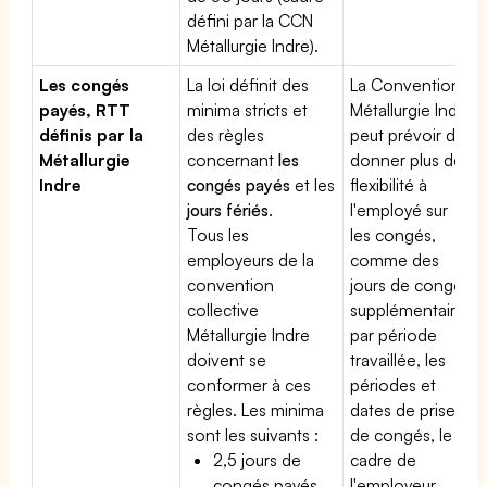
défini par la CCN
Métallurgie Indre).
Les congés
La loi définit des
La Convention
payés, RTT
minima stricts et
Métallurgie Indre
définis par la
des règles
peut prévoir de
Métallurgie
concernant
les
donner plus de
Indre
congés payés
et les
flexibilité à
jours fériés
.
l'employé sur
Tous les
les congés,
employeurs de la
comme des
convention
jours de congé
collective
supplémentaires
Métallurgie Indre
par période
doivent se
travaillée, les
conformer à ces
périodes et
règles. Les minima
dates de prise
sont les suivants :
de congés, le
2,5 jours de
cadre de
congés payés
l'employeur