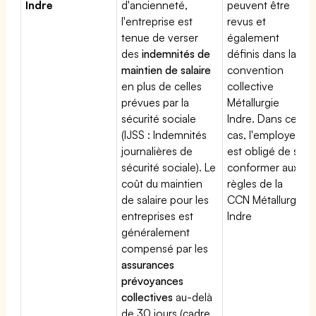
Indre
d'ancienneté,
peuvent être
l'entreprise est
revus et
tenue de verser
également
des
indemnités de
définis dans la
maintien de salaire
convention
en plus de celles
collective
prévues par la
Métallurgie
sécurité sociale
Indre. Dans ce
(IJSS : Indemnités
cas, l'employeur
journalières de
est obligé de se
sécurité sociale). Le
conformer aux
coût du maintien
règles de la
de salaire pour les
CCN Métallurgie
entreprises est
Indre
généralement
compensé par les
assurances
prévoyances
collectives
au-delà
de 30 jours (cadre