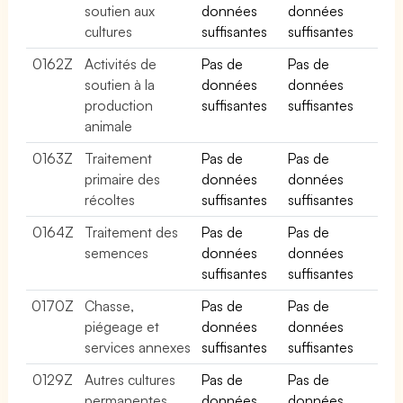
soutien aux
données
données
cultures
suffisantes
suffisantes
0162Z
Activités de
Pas de
Pas de
soutien à la
données
données
production
suffisantes
suffisantes
animale
0163Z
Traitement
Pas de
Pas de
primaire des
données
données
récoltes
suffisantes
suffisantes
0164Z
Traitement des
Pas de
Pas de
semences
données
données
suffisantes
suffisantes
0170Z
Chasse,
Pas de
Pas de
piégeage et
données
données
services annexes
suffisantes
suffisantes
0129Z
Autres cultures
Pas de
Pas de
permanentes
données
données