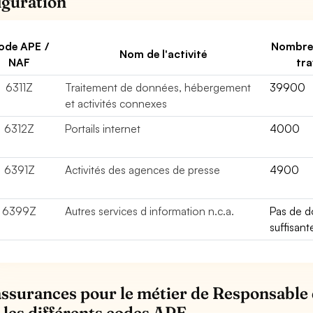
iguration
ode APE /
Nombre
Nom de l'activité
NAF
tra
6311Z
Traitement de données, hébergement
39900
et activités connexes
6312Z
Portails internet
4000
6391Z
Activités des agences de presse
4900
6399Z
Autres services d information n.c.a.
Pas de 
suffisant
assurances pour le métier de Responsable 
 les différents codes APE