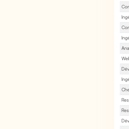
Con
Ing
Con
Ing
Ana
Web
Dév
Ing
Che
Res
Res
Dév