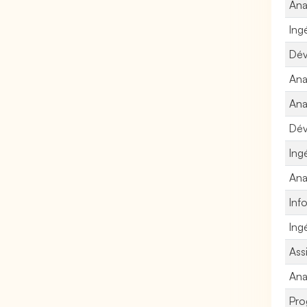
Ana
Ing
Dév
Ana
Ana
Dév
Ing
Ana
Inf
Ing
Ass
Ana
Pro