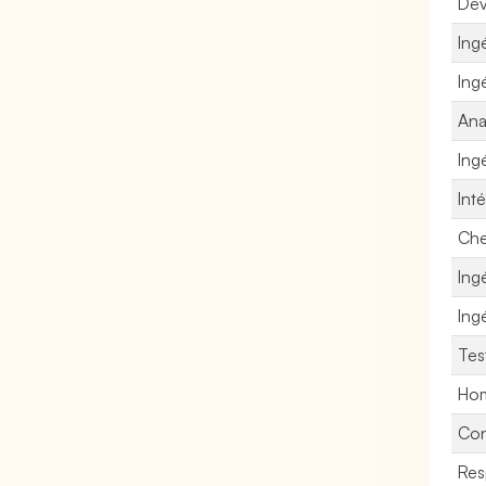
Dév
Ing
Ing
Ana
Ing
Int
Che
Ing
Ing
Tes
Hom
Con
Res