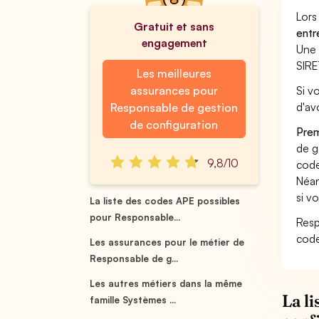
Lors
Gratuit et sans
entr
engagement
Une 
SIRE
Les meilleures
assurances pour
Si v
d'av
Responsable de gestion
de configuration
Prem
de g
9,8/10
code
Néan
si v
La liste des codes APE possibles
pour Responsable...
Resp
code
Les assurances pour le métier de
Responsable de g...
Les autres métiers dans la même
La l
famille Systèmes ...