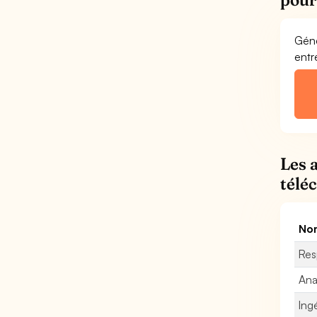
Géné
entr
Les 
télé
Nom
Res
Ana
Ing