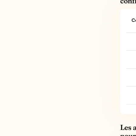
conf
C
Les 
pour