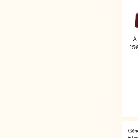
À 
15
Géné
info