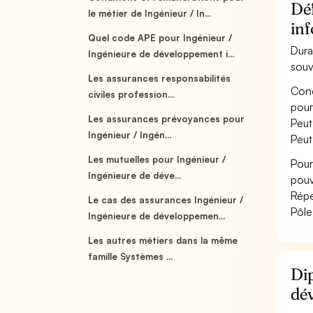
Déf
le métier de Ingénieur / In...
in
Quel code APE pour Ingénieur /
Dura
Ingénieure de développement i...
souv
Les assurances responsabilités
Conç
civiles profession...
pour
Les assurances prévoyances pour
Peut
Ingénieur / Ingén...
Peut
Les mutuelles pour Ingénieur /
Pour
Ingénieure de déve...
pouv
Répe
Le cas des assurances Ingénieur /
Pôle
Ingénieure de développemen...
Les autres métiers dans la même
famille Systèmes ...
Dip
dé