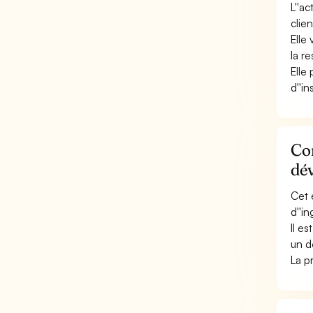
L''a
clien
Elle
la r
Elle
d''in
Con
dé
Cet 
d''i
Il e
un d
La p