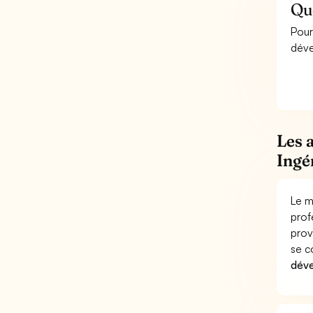
Qu
Pour
déve
Les 
Ingé
Le m
prof
prov
se c
déve