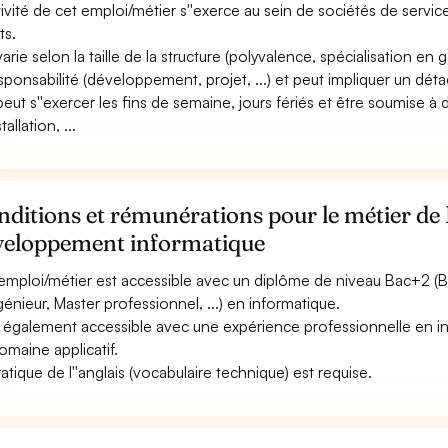
ctivité de cet emploi/métier s''exerce au sein de sociétés de services
ts.
 varie selon la taille de la structure (polyvalence, spécialisation en
esponsabilité (développement, projet, ...) et peut impliquer un dét
 peut s''exercer les fins de semaine, jours fériés et être soumise à 
stallation, ...
ditions et rémunérations pour le métier de 
veloppement informatique
emploi/métier est accessible avec un diplôme de niveau Bac+2 (
ngénieur, Master professionnel, ...) en informatique.
st également accessible avec une expérience professionnelle en i
omaine applicatif.
ratique de l''anglais (vocabulaire technique) est requise.