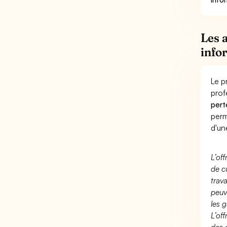
Les 
info
Le p
prof
pert
perm
d'un
L’of
de c
trav
peuv
les g
L’of