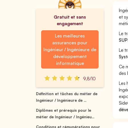
Ingé
Gratuit et sans
et s
engagement
méti
Le t
Les meilleures
SUP
assurances pour
Ingénieur / Ingénieure de
Le t
développement
Syst
informatique
Ce m
des
9,8/10
Les 
Ingé
Définition et tâches du métier de
expo
Ingénieur / Ingénieure de ...
Side
déve
Diplômes et prérequis pour le
métier de Ingénieur / Ingénieu...
Conditions et rémunérations pour