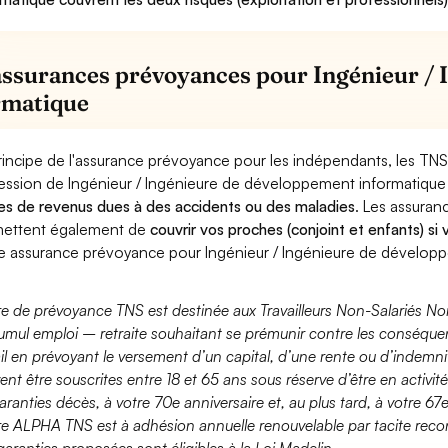
assurances prévoyances pour Ingénieur /
rmatique
rincipe de l'assurance prévoyance pour les indépendants, les TNS
ession de Ingénieur / Ingénieure de développement informatique
es de revenus dues à des accidents ou des maladies
. Les assura
ettent également de
couvrir vos proches (conjoint et enfants) si
e assurance prévoyance pour Ingénieur / Ingénieure de dévelop
fre de prévoyance TNS est destinée aux Travailleurs Non-Salariés No
umul emploi – retraite souhaitant se prémunir contre les conséquen
ail en prévoyant le versement d’un capital, d’une rente ou d’indemnit
ent être souscrites entre 18 et 65 ans sous réserve d’être en activi
aranties décès, à votre 70e anniversaire et, au plus tard, à votre 67e
fre ALPHA TNS est à adhésion annuelle renouvelable par tacite recon