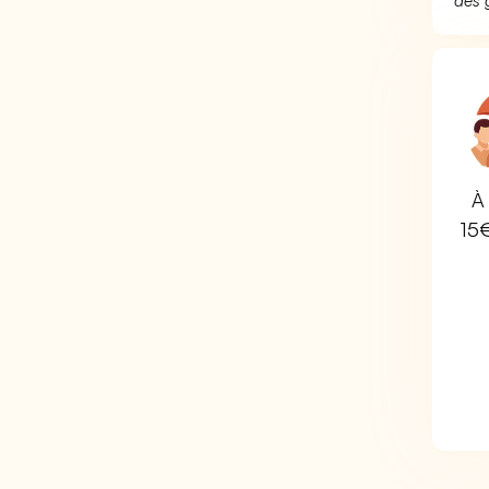
des 
À 
15