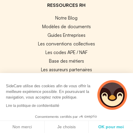
RESSOURCES RH
Notre Blog
Modèles de documents
Guides Entreprises
Les conventions collectives
Les codes APE / NAF
Base des métiers
Les assureurs partenaires
Le PMSS par année
SideCare utilise des cookies afin de vous offrir la
Bureaux CPAM
meilleure expérience possible. En poursuivant la
Les codes CCAM
navigation, vous acceptez notre politique.
Les OPCO
3 personnes
Lire la politique de confidentialité
consultent
Tops assurances par secteur
actuellement cette
Consentements certifiés par
Réseaux de soins
page
Politique de cookies
Non merci
Je choisis
OK pour moi
Boîte à outils santé