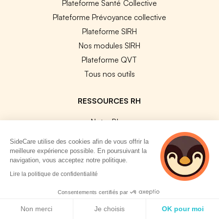
Plateforme Santé Collective
Plateforme Prévoyance collective
Plateforme SIRH
Nos modules SIRH
Plateforme QVT
Tous nos outils
RESSOURCES RH
Notre Blog
Modèles de documents
SideCare utilise des cookies afin de vous offrir la
Guides Entreprises
meilleure expérience possible. En poursuivant la
navigation, vous acceptez notre politique.
Les conventions collectives
3 personnes
Lire la politique de confidentialité
Les codes APE / NAF
consultent
actuellement cette
Base des métiers
Consentements certifiés par
page
Politique de cookies
Les assureurs partenaires
Non merci
Je choisis
OK pour moi