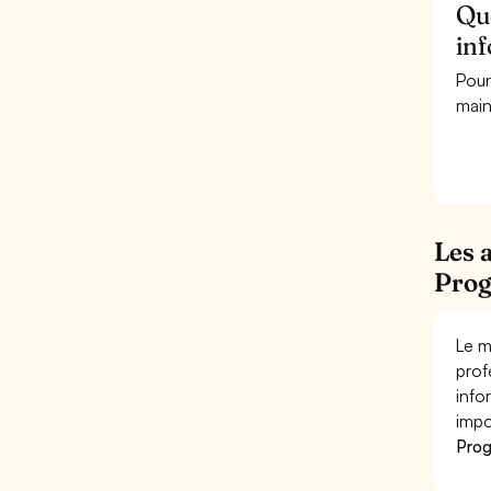
Qu
in
Pour
main
Les 
Prog
Le m
prof
info
impo
Prog