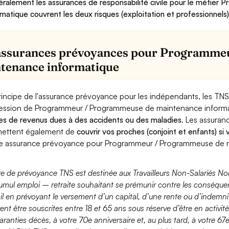
ralement les assurances de responsabilité civile pour le métie
rmatique couvrent les deux risques (exploitation et professionnels)
assurances prévoyances pour Programme
tenance informatique
rincipe de l'assurance prévoyance pour les indépendants, les TNS
ession de Programmeur / Programmeuse de maintenance informa
es de revenus dues à des accidents ou des maladies
. Les assura
ettent également de
couvrir vos proches (conjoint et enfants) si
e assurance prévoyance pour Programmeur / Programmeuse de m
fre de prévoyance TNS est destinée aux Travailleurs Non-Salariés No
umul emploi – retraite souhaitant se prémunir contre les conséquen
ail en prévoyant le versement d’un capital, d’une rente ou d’indemnit
ent être souscrites entre 18 et 65 ans sous réserve d’être en activi
aranties décès, à votre 70e anniversaire et, au plus tard, à votre 67e