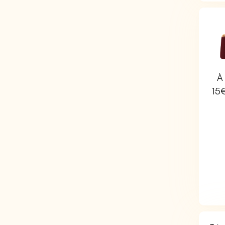
À 
15