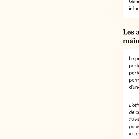
Géné
info
Les 
main
Le p
prof
pert
perm
d'un
L’of
de c
trav
peuv
les g