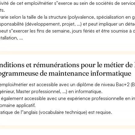
ctivité de cet emploi/métier s''exerce au sein de sociétés de services
ts.
 varie selon la taille de la structure (polyvalence, spécialisation en
esponsabilité (développement, projet, ...) et peut impliquer un dét
 peut s''exercer les fins de semaine, jours fériés et être soumise à 
stallation, ...
nditions et rémunérations pour le métier d
ogrammeuse de maintenance informatique
emploi/métier est accessible avec un diplôme de niveau Bac+2 (
ngénieur, Master professionnel, ...) en informatique.
st également accessible avec une expérience professionnelle en i
omaine applicatif.
ratique de l''anglais (vocabulaire technique) est requise.