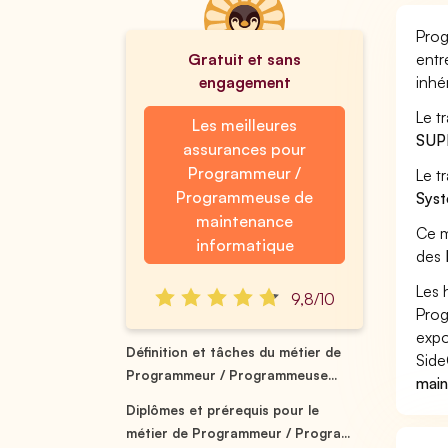
Prog
Gratuit et sans
entr
engagement
inhé
Le t
Les meilleures
SUP
assurances pour
Programmeur /
Le t
Programmeuse de
Syst
maintenance
Ce m
informatique
des
Les 
9,8/10
Prog
expo
Définition et tâches du métier de
Side
Programmeur / Programmeuse...
main
Diplômes et prérequis pour le
métier de Programmeur / Progra...