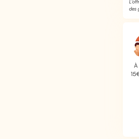
L’of
des 
À 
15