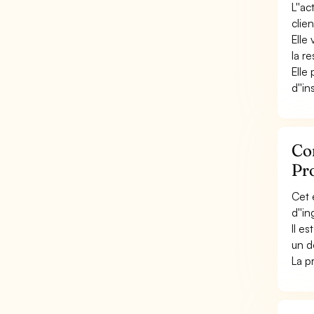
L''a
clien
Elle
la r
Elle
d''in
Co
Pr
Cet 
d''i
Il e
un d
La p