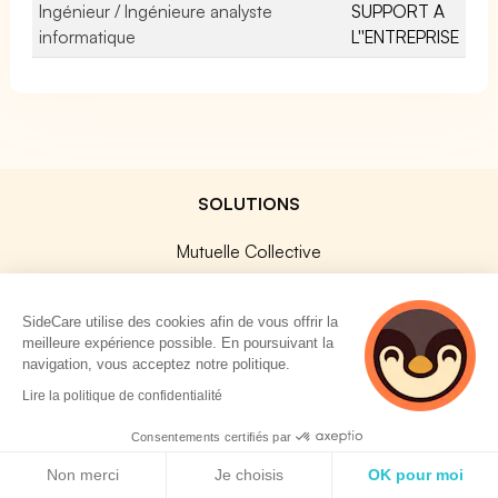
Ingénieur / Ingénieure analyste
SUPPORT A
informatique
L''ENTREPRISE
SOLUTIONS
Mutuelle Collective
Prévoyance Collective
Mutuelle TNS
SideCare utilise des cookies afin de vous offrir la
meilleure expérience possible. En poursuivant la
Prévoyance TNS
navigation, vous acceptez notre politique.
Assurances Professionnelles
2 personnes
Lire la politique de confidentialité
SideCard
consultent
actuellement cette
Consentements certifiés par
SideStore
page
Politique de cookies
Non merci
Je choisis
OK pour moi