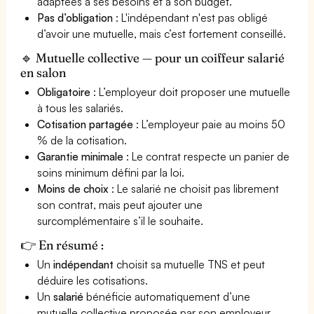
adaptées à ses besoins et à son budget.
Pas d’obligation
: L'indépendant n'est pas obligé
d’avoir une mutuelle, mais c’est fortement conseillé.
🔹 Mutuelle collective — pour un coiffeur salarié
en salon
Obligatoire
: L’employeur doit proposer une mutuelle
à tous les salariés.
Cotisation partagée
: L’employeur paie au moins 50
% de la cotisation.
Garantie minimale
: Le contrat respecte un panier de
soins minimum défini par la loi.
Moins de choix
: Le salarié ne choisit pas librement
son contrat, mais peut ajouter une
surcomplémentaire s’il le souhaite.
👉 En résumé :
Un
indépendant
choisit sa mutuelle TNS et peut
déduire les cotisations.
Un
salarié
bénéficie automatiquement d’une
mutuelle collective proposée par son employeur.