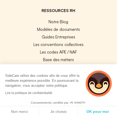
RESSOURCES RH
Notre Blog
Modèles de documents
Guides Entreprises
Les conventions collectives
Les codes APE / NAF
Base des métiers
Les assureurs partenaires
Le PMSS par année
SideCare utilise des cookies afin de vous offrir la
meilleure expérience possible. En poursuivant la
Bureaux CPAM
navigation, vous acceptez notre politique.
Les codes CCAM
2 personnes
Lire la politique de confidentialité
consultent
Les OPCO
actuellement cette
Consentements certifiés par
Tops assurances par secteur
page
Politique de cookies
Non merci
Je choisis
OK pour moi
Réseaux de soins