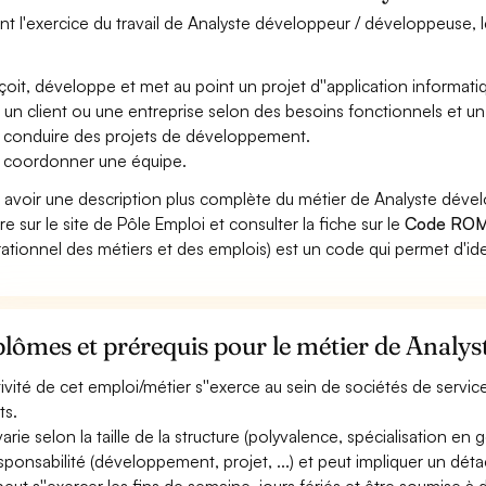
nt l'exercice du travail de Analyste développeur / développeuse, l
oit, développe et met au point un projet d''application informatiq
 un client ou une entreprise selon des besoins fonctionnels et un
 conduire des projets de développement.
 coordonner une équipe.
 avoir une description plus complète du métier de Analyste dév
re sur le site de Pôle Emploi et consulter la fiche sur le
Code ROM
ationnel des métiers et des emplois) est un code qui permet d'ide
lômes et prérequis pour le métier de Analy
ctivité de cet emploi/métier s''exerce au sein de sociétés de services
ts.
 varie selon la taille de la structure (polyvalence, spécialisation en
esponsabilité (développement, projet, ...) et peut impliquer un dét