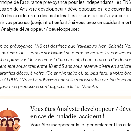
rincipe de l'assurance prévoyance pour les indépendants, les TNS
ession de Analyste développeur / développeuse est de
couvrir le
 à des accidents ou des maladies
. Les assurances prévoyances 
rir vos proches (conjoint et enfants) si vous avez un accident mort
 Analyste développeur / développeuse:
fre de prévoyance TNS est destinée aux Travailleurs Non-Salariés No
umul emploi – retraite souhaitant se prémunir contre les conséquen
ail en prévoyant le versement d’un capital, d’une rente ou d’indemnit
ent être souscrites entre 18 et 65 ans sous réserve d’être en activi
aranties décès, à votre 70e anniversaire et, au plus tard, à votre 67e
fre ALPHA TNS est à adhésion annuelle renouvelable par tacite recon
garanties proposées sont éligibles à la Loi Madelin.
Vous êtes Analyste développeur / dév
en cas de maladie, accident !
Vous êtes indépendants, et généralement les aide