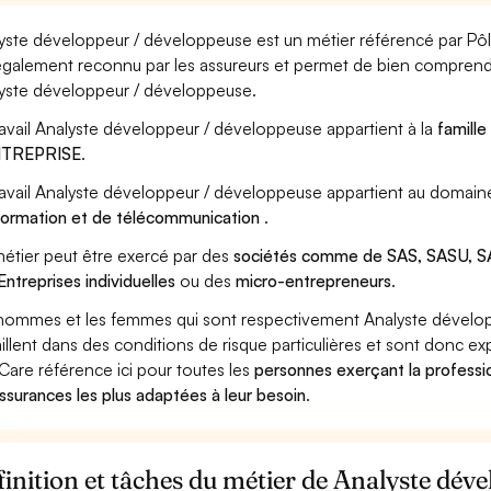
yste développeur / développeuse est un métier référencé par Pôle 
également reconnu par les assureurs et permet de bien comprendr
yste développeur / développeuse.
ravail Analyste développeur / développeuse appartient à la
famille
ENTREPRISE
.
ravail Analyste développeur / développeuse appartient au domaine
nformation et de télécommunication
.
étier peut être exercé par des
sociétés comme de SAS, SASU, SA
Entreprises individuelles
ou des
micro-entrepreneurs
.
hommes et les femmes qui sont respectivement Analyste dévelo
aillent dans des conditions de risque particulières et sont donc ex
Care référence ici pour toutes les
personnes exerçant la profess
assurances les plus adaptées à leur besoin
.
inition et tâches du métier de Analyste dév