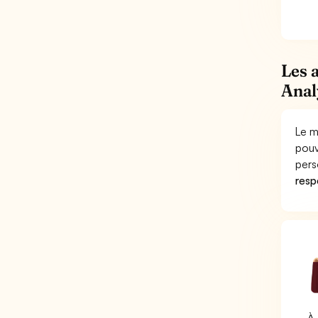
Les 
Anal
Le m
pouv
pers
respo