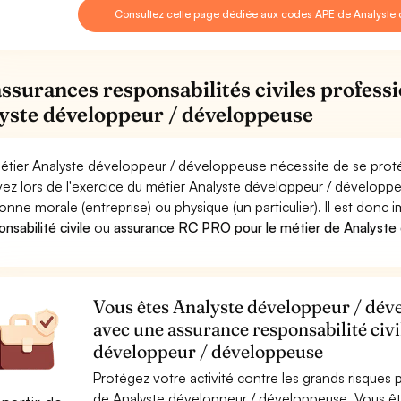
Consultez cette page dédiée aux codes APE de Analyste
assurances responsabilités civiles professi
yste développeur / développeuse
étier Analyste développeur / développeuse nécessite de se proté
ez lors de l'exercice du métier Analyste développeur / dévelo
onne morale (entreprise) ou physique (un particulier). Il est donc
nsabilité civile
ou
assurance RC PRO pour le métier de Analyste
Vous êtes Analyste développeur / déve
avec une assurance responsabilité civi
développeur / développeuse
Protégez votre activité contre les grands risques po
de Analyste développeur / développeuse. Vous ê