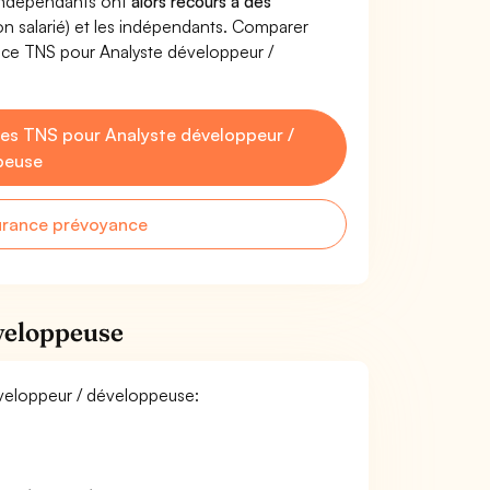
'indépendants ont
alors recours à des
non salarié) et les indépendants. Comparer
nce TNS pour Analyste développeur /
es TNS pour Analyste développeur /
peuse
urance prévoyance
veloppeuse
développeur / développeuse: