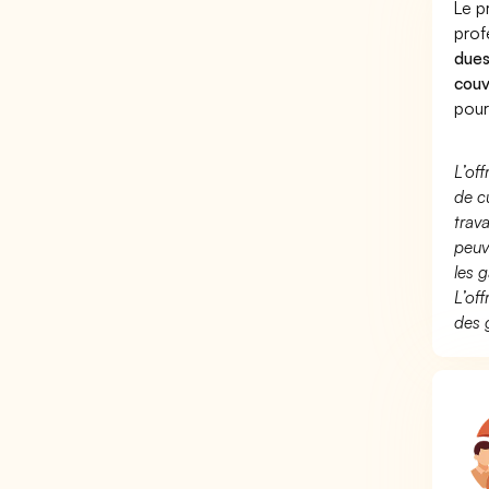
Le p
prof
dues
couv
pour
L’of
de c
trav
peuv
les g
L’of
des 