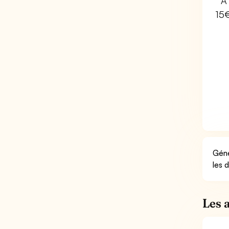
À 
15
Géné
les 
Les 