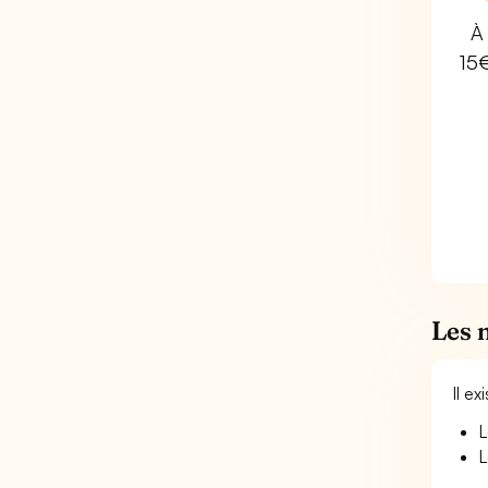
À 
15
Les 
Il e
L
L