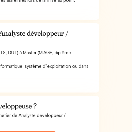
des astreintes lors de la mise au point,
 Analyste développeur /
BTS, DUT) à Master (MIAGE, diplôme
nformatique, système d''exploitation ou dans
veloppeuse ?
métier de Analyste développeur /