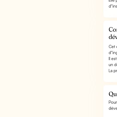
Elle
d''in
Con
dé
Cet 
d''i
Il e
un d
La p
Qu
Pour
déve