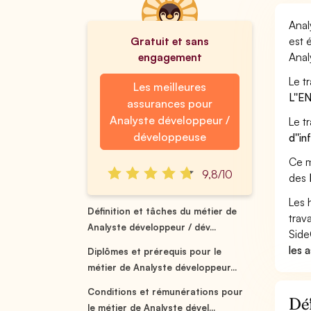
Anal
Gratuit et sans
est 
engagement
Anal
Le t
Les meilleures
L''
assurances pour
Analyste développeur /
Le t
développeuse
d''i
Ce m
9,8/10
des
Les 
Définition et tâches du métier de
trav
Analyste développeur / dév...
Side
les 
Diplômes et prérequis pour le
métier de Analyste développeur...
Conditions et rémunérations pour
Déf
le métier de Analyste dével...