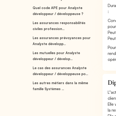
Dura
Quel code APE pour Analyste
:
développeur / développeuse ?
Conç
Les assurances responsabilités
pour
civiles profession...
Peut
Les assurances prévoyances pour
Peut
Analyste développ...
Pour
Les mutuelles pour Analyste
rend
développeur / dévelop...
opér
Le cas des assurances Analyste
développeur / développeuse po...
Dip
Les autres métiers dans la même
famille Systèmes ...
L''a
clien
Elle
la r