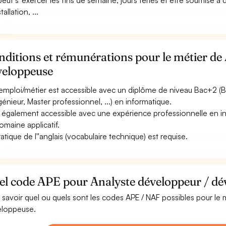
 peut s''exercer les fins de semaine, jours fériés et être soumise à 
stallation, ...
ditions et rémunérations pour le métier de
veloppeuse
emploi/métier est accessible avec un diplôme de niveau Bac+2 (
ngénieur, Master professionnel, ...) en informatique.
st également accessible avec une expérience professionnelle en i
omaine applicatif.
ratique de l''anglais (vocabulaire technique) est requise.
el code APE pour Analyste développeur / dé
 savoir quel ou quels sont les codes APE / NAF possibles pour le 
loppeuse.