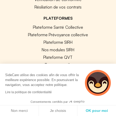
Résiliation de vos contrats
PLATEFORMES
Plateforme Santé Collective
Plateforme Prévoyance collective
Plateforme SIRH
Nos modules SIRH
Plateforme QVT
Tous nos outils
SideCare utilise des cookies afin de vous offrir la
RESSOURCES RH
meilleure expérience possible. En poursuivant la
navigation, vous acceptez notre politique.
Notre Blog
3 personnes
Lire la politique de confidentialité
consultent
Modèles de documents
actuellement cette
Consentements certifiés par
Guides Entreprises
page
Politique de cookies
Non merci
Je choisis
OK pour moi
Les conventions collectives