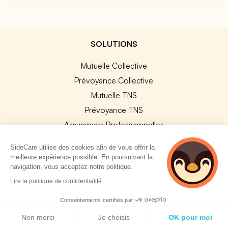
SOLUTIONS
Mutuelle Collective
Prévoyance Collective
Mutuelle TNS
Prévoyance TNS
Assurances Professionnelles
SideCard
SideCare utilise des cookies afin de vous offrir la
SideStore
meilleure expérience possible. En poursuivant la
navigation, vous acceptez notre politique.
4 personnes
SERVICES ENTREPRISE
Lire la politique de confidentialité
consultent
actuellement cette
Consentements certifiés par
Explorer nos offres
page
Politique de cookies
Non merci
Je choisis
OK pour moi
Améliorer vos contrats