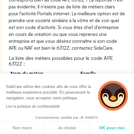
pas évidente. Il n'existe pas de liste de métiers clairs
pour l'activité Portails internet. La meilleure option est de
prendre une société similaire à la vôtre et de voir quel
est son code d'activité. Si vous êtes chef d'entreprise
en cours de création ou que vous reprenez une
entreprise et que vous désirez connaître si son code
APE ou NAF est bien le 6312Z, contactez SideCare.
La liste des métiers possibles pour le code APE
6312Z :
Nom du métier
Famille
Ingénieur informaticien /
SUPPORT A
SideCare utilise des cookies afin de vous offrir la
Ingénieure informaticienne
L''ENTREPRISE
meilleure expérience possible. En poursuivant la
navigation, vous acceptez notre politique.
Analyste organique
SUPPORT A
Lire la politique de confidentialité
informatique
L''ENTREPRISE
Consentements certifiés par
Chef de projet utilisateurs des
SUPPORT A
Politique de cookies
systèmes d'information
L''ENTREPRISE
Non merci
Je choisis
OK pour moi