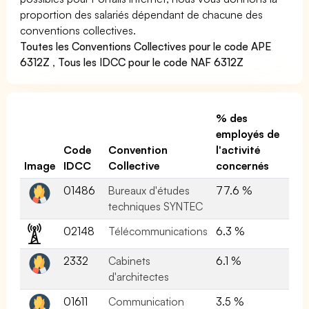
proportion des salariés dépendant de chacune des
conventions collectives.
Toutes les Conventions Collectives pour le code APE
6312Z
,
Tous les IDCC pour le code NAF 6312Z
% des
employés de
Code
Convention
l'activité
Image
IDCC
Collective
concernés
01486
Bureaux d'études
77.6 %
techniques SYNTEC
02148
Télécommunications
6.3 %
2332
Cabinets
6.1 %
d'architectes
01611
Communication
3.5 %