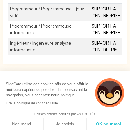
Programmeur / Programmeuse - jeux
SUPPORT A
vidéo
L''ENTREPRISE
Programmeur / Programmeuse
SUPPORT A
informatique
L''ENTREPRISE
Ingénieur / Ingénieure analyste
SUPPORT A
informatique
L''ENTREPRISE
SideCare utilise des cookies afin de vous offrir la
meilleure expérience possible. En poursuivant la
SOLUTIONS
navigation, vous acceptez notre politique.
4 personnes
Lire la politique de confidentialité
Mutuelle Collective
consultent
actuellement cette
Prévoyance Collective
Consentements certifiés par
page
Politique de cookies
Mutuelle TNS
Non merci
Je choisis
OK pour moi