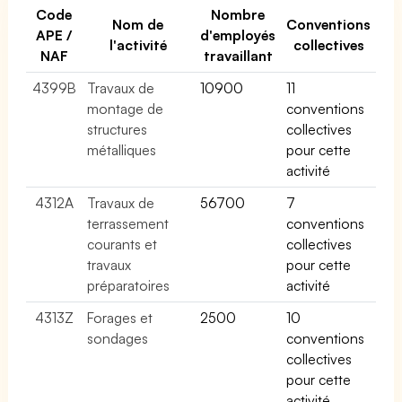
Code
Nombre
Nom de
Conventions
APE /
d'employés
l'activité
collectives
NAF
travaillant
4399B
Travaux de
10900
11
montage de
conventions
structures
collectives
métalliques
pour cette
activité
4312A
Travaux de
56700
7
terrassement
conventions
courants et
collectives
travaux
pour cette
préparatoires
activité
4313Z
Forages et
2500
10
sondages
conventions
collectives
pour cette
activité