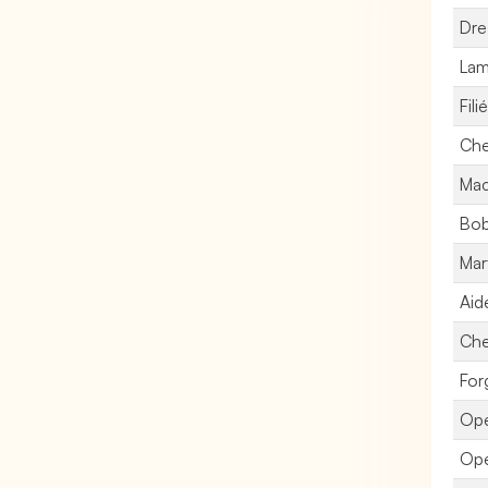
Dre
Lam
Fili
Che
Mac
Bob
Mar
Aid
Che
For
Opé
Opé