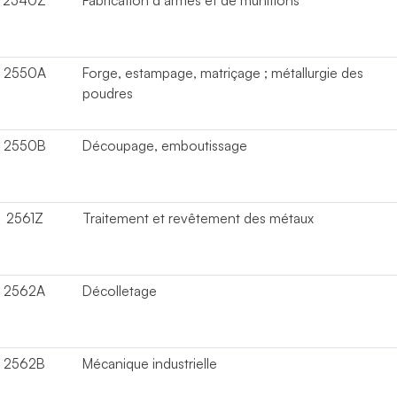
2540Z
Fabrication d armes et de munitions
2550A
Forge, estampage, matriçage ; métallurgie des
poudres
2550B
Découpage, emboutissage
2561Z
Traitement et revêtement des métaux
2562A
Décolletage
2562B
Mécanique industrielle