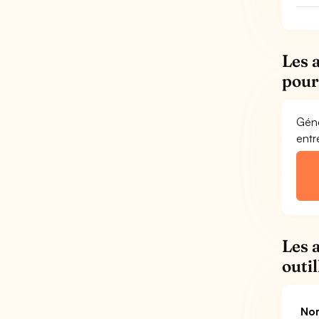
Les 
pour
Géné
entr
Les 
outi
Nom