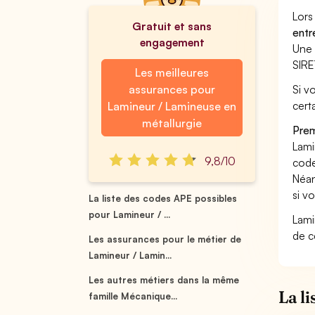
Lors
Gratuit et sans
entr
engagement
Une 
SIRE
Les meilleures
assurances pour
Si v
cert
Lamineur / Lamineuse en
métallurgie
Prem
Lami
9,8/10
code
Néan
si v
La liste des codes APE possibles
pour Lamineur / ...
Lami
de c
Les assurances pour le métier de
Lamineur / Lamin...
Les autres métiers dans la même
La l
famille Mécanique...