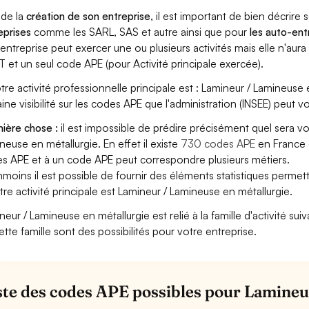
 de la
création de son entreprise
, il est important de bien décrire 
eprises
comme les SARL, SAS et autre ainsi que pour
les auto-en
entreprise peut exercer une ou plusieurs activités mais elle n'aur
T et un seul code APE (pour Activité principale exercée).
otre activité professionnelle principale est : Lamineur / Lamineuse 
aine visibilité sur les codes APE que l'administration (INSEE) peut vo
ière chose :
il est impossible de prédire précisément quel sera v
neuse en métallurgie. En effet il existe
730 codes APE
en France 
s APE et à un code APE peut correspondre plusieurs métiers.
moins il est possible de fournir des éléments statistiques perm
otre activité principale est Lamineur / Lamineuse en métallurgie.
neur / Lamineuse en métallurgie est relié à la famille d'activité sui
ette famille sont des possibilités pour votre entreprise.
iste des codes APE possibles pour Lamineu