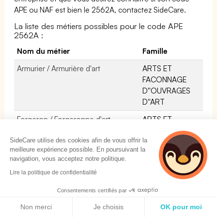
APE ou NAF est bien le 2562A, contactez SideCare.
La liste des métiers possibles pour le code APE
2562A :
Nom du métier
Famille
Armurier / Armurière d'art
ARTS ET
FACONNAGE
D''OUVRAGES
D''ART
Forgeron / Forgeronne d'art
ARTS ET
FACONNAGE
SideCare utilise des cookies afin de vous offrir la
D''OUVRAGES
meilleure expérience possible. En poursuivant la
D''ART
navigation, vous acceptez notre politique.
Aménageur intégrateur /
INDUSTRIE
Lire la politique de confidentialité
Aménageuse intégratrice de
Consentements certifiés par
cabines d'aéronefs
Politique de cookies
Non merci
Je choisis
OK pour moi
Technicien / Technicienne de
INSTALLATION