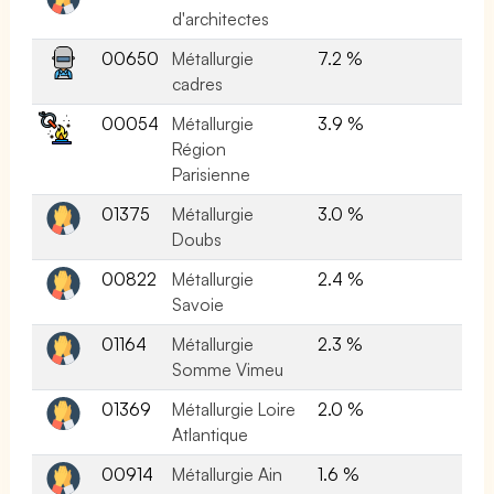
d'architectes
00650
Métallurgie
7.2 %
cadres
00054
Métallurgie
3.9 %
Région
Parisienne
01375
Métallurgie
3.0 %
Doubs
00822
Métallurgie
2.4 %
Savoie
01164
Métallurgie
2.3 %
Somme Vimeu
01369
Métallurgie Loire
2.0 %
Atlantique
00914
Métallurgie Ain
1.6 %