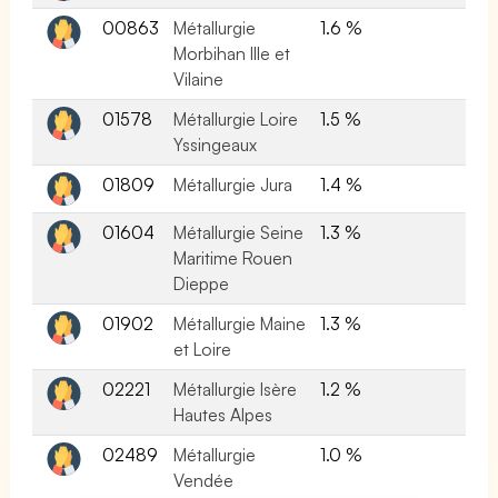
00863
Métallurgie
1.6 %
Morbihan Ille et
Vilaine
01578
Métallurgie Loire
1.5 %
Yssingeaux
01809
Métallurgie Jura
1.4 %
01604
Métallurgie Seine
1.3 %
Maritime Rouen
Dieppe
01902
Métallurgie Maine
1.3 %
et Loire
02221
Métallurgie Isère
1.2 %
Hautes Alpes
02489
Métallurgie
1.0 %
Vendée