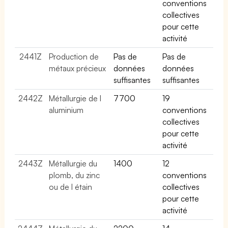
conventions
collectives
pour cette
activité
2441Z
Production de
Pas de
Pas de
métaux précieux
données
données
suffisantes
suffisantes
2442Z
Métallurgie de l
7700
19
aluminium
conventions
collectives
pour cette
activité
2443Z
Métallurgie du
1400
12
plomb, du zinc
conventions
ou de l étain
collectives
pour cette
activité