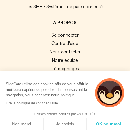
Les SIRH / Systèmes de paie connectés
A PROPOS
Se connecter
Centre d'aide
Nous contacter
Notre équipe
Témoignages
Travailler chez SideCare
SideCare utilise des cookies afin de vous offrir la
Mentions légales
meilleure expérience possible. En poursuivant la
CGU & RGPD
navigation, vous acceptez notre politique.
Cookies
4 personnes
Lire la politique de confidentialité
consultent
actuellement cette
NOS APPS
Consentements certifiés par
page
Politique de cookies
Non merci
Je choisis
OK pour moi
App Store