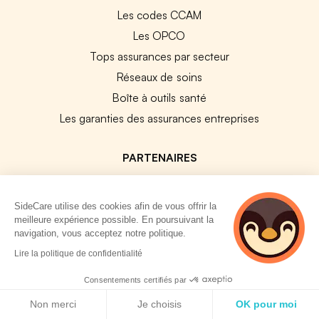
Les codes CCAM
Les OPCO
Tops assurances par secteur
Réseaux de soins
Boîte à outils santé
Les garanties des assurances entreprises
PARTENAIRES
Experts-Comptables
SideCare utilise des cookies afin de vous offrir la
Assureurs Partenaires
meilleure expérience possible. En poursuivant la
Payfit & SideCare
navigation, vous acceptez notre politique.
Lucca & SideCare
4 personnes
Lire la politique de confidentialité
consultent
Nibelis & SideCare
actuellement cette
Consentements certifiés par
Livi & SideCare
page
Politique de cookies
Non merci
Je choisis
OK pour moi
Lianeli & SideCare