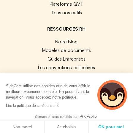
Plateforme QVT
Tous nos outils
RESSOURCES RH
Notre Blog
Modèles de documents
Guides Entreprises
Les conventions collectives
Les codes APE / NAF
Base des métiers
SideCare utilise des cookies afin de vous offrir la
meilleure expérience possible. En poursuivant la
Les assureurs partenaires
navigation, vous acceptez notre politique.
Le PMSS par année
3 personnes
Lire la politique de confidentialité
Bureaux CPAM
consultent
actuellement cette
Consentements certifiés par
Les codes CCAM
page
Politique de cookies
Non merci
Je choisis
OK pour moi
Les OPCO