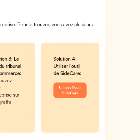
reprise. Pour le trouver, vous avez plusieurs
tion 3: Le
Solution 4:
du tribunal
Utiliser l'outil
commerce
:
de SideCare
:
ouvez
e
Utilisez l'outil
SideCare
eprise sur
greffe