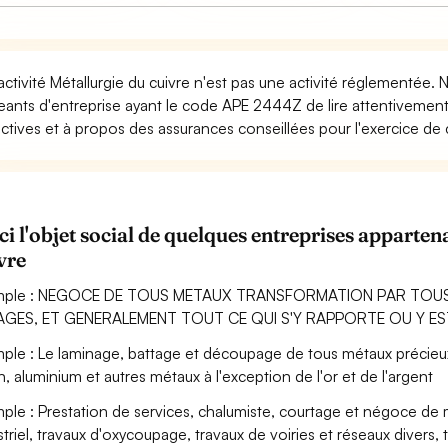
activité Métallurgie du cuivre n'est pas une activité réglementée. 
geants d'entreprise ayant le code APE 2444Z de lire attentivemen
ectives et à propos des assurances conseillées pour l'exercice de c
ci l'objet social de quelques entreprises apparte
vre
mple : NEGOCE DE TOUS METAUX TRANSFORMATION PAR TOU
IAGES, ET GENERALEMENT TOUT CE QUI S'Y RAPPORTE OU Y ES
ple : Le laminage, battage et découpage de tous métaux précieux et
on, aluminium et autres métaux à l'exception de l'or et de l'argent
ple : Prestation de services, chalumiste, courtage et négoce de
striel, travaux d'oxycoupage, travaux de voiries et réseaux divers,