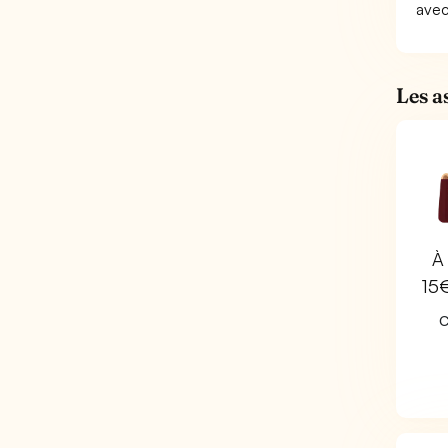
avec
Les a
À 
15
C