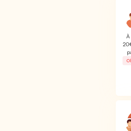
À 
20€
p
Ob