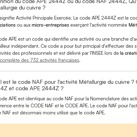
inition du code APE 2444Z ou du code NAF 2444Z, Qu
llurgie du cuivre ?
signifie Activité Principale Exercée. Le code APE 2444Z est le 
ciations
ou aux
micro-entreprises
exerçant l'activité nommée
Méta
ode APE est un code qui identifie une activité ou une branche d'a
ailleur indépendant. Ce code a pour but principal d'effectuer des st
tivités des professionnels et est délivré par l'INSEE lors de
la créat
e complète des 732 activités françaises
.
l est le code NAF pour l'activité Métallurgie du cuivre 
4Z et code APE 2444Z ?
ode APE est identique au code NAF pour la Nomenclature des activi
érence entre le CODE NAF et le CODE APE. Le code NAF pour l'acti
 NAF est désormais moins utilisé que le code APE.