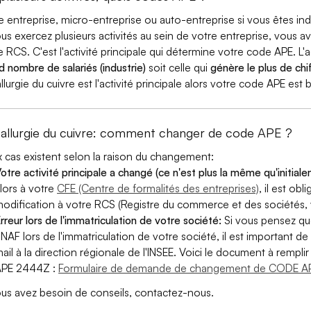
e entreprise, micro-entreprise ou auto-entreprise si vous êtes 
ous exercez plusieurs activités au sein de votre entreprise, vous a
e RCS. C'est l'activité principale qui détermine votre code APE. L'a
d nombre de salariés (industrie)
soit celle qui
génère le plus de chif
llurgie du cuivre est l'activité principale alors votre code APE est
allurgie du cuivre: comment changer de code APE ?
 cas existent selon la raison du changement:
otre activité principale a changé (ce n'est plus la même qu'initial
lors à votre
CFE (Centre de formalités des entreprises)
, il est ob
odification à votre RCS (Registre du commerce et des sociétés, v
rreur lors de l'immatriculation de votre société:
Si vous pensez qu
 NAF lors de l'immatriculation de votre société, il est important de 
ail à la direction régionale de l'INSEE. Voici le document à remp
APE 2444Z :
Formulaire de demande de changement de CODE AP
ous avez besoin de conseils, contactez-nous.