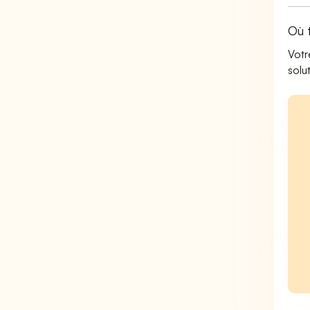
Où 
Votr
solu