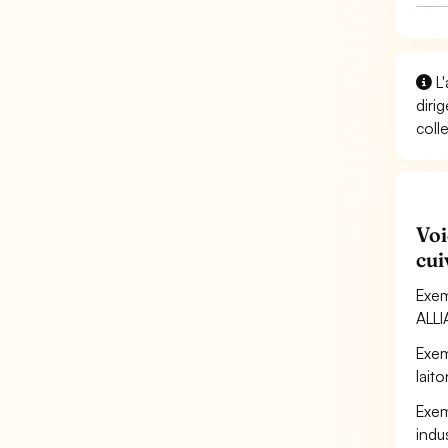
L'
diri
coll
Voi
cui
Exe
ALL
Exem
lait
Exem
indu