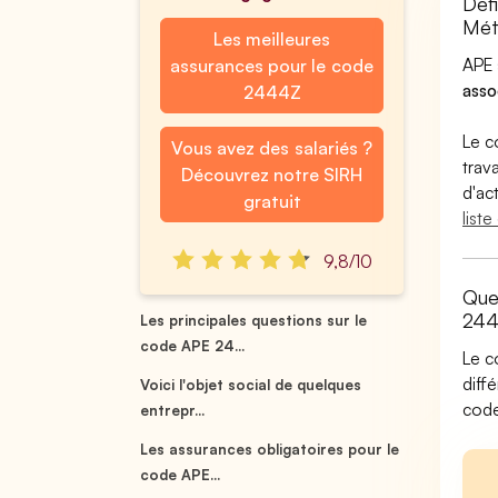
Déf
Méta
Les meilleures
APE 
assurances pour le code
asso
2444Z
Le c
Vous avez des salariés ?
trav
Découvrez notre SIRH
d'ac
gratuit
list
9,8/10
Que
244
Les principales questions sur le
code APE 24...
Le c
diff
Voici l'objet social de quelques
code
entrepr...
Les assurances obligatoires pour le
code APE...