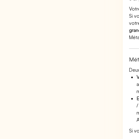
Votr
Si v
votr
gran
Méta
Mét
Deux
V
a
m
E
/
m
Si v