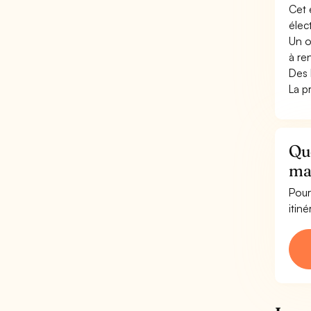
Cet 
élec
Un o
à re
Des h
La p
Que
ma
Pour
itin