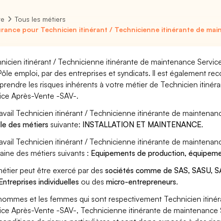
re
Tous les métiers
rance pour Technicien itinérant / Technicienne itinérante de mai
nicien itinérant / Technicienne itinérante de maintenance Servi
Pôle emploi, par des entreprises et syndicats. Il est également re
rendre les risques inhérents à votre métier de Technicien itinér
ice Après-Vente -SAV-.
ravail Technicien itinérant / Technicienne itinérante de maintena
lle des métiers
suivante:
INSTALLATION ET MAINTENANCE
.
ravail Technicien itinérant / Technicienne itinérante de maintena
ine des métiers suivants :
Equipements de production, équipemen
étier peut être exercé par des
sociétés comme de SAS, SASU, SA
Entreprises individuelles
ou des
micro-entrepreneurs
.
hommes et les femmes qui sont respectivement Technicien itinér
ice Après-Vente -SAV-, Technicienne itinérante de maintenance S