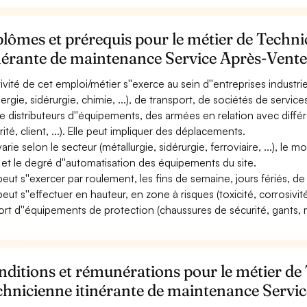
lômes et prérequis pour le métier de Techni
inérante de maintenance Service Après-Vent
ctivité de cet emploi/métier s''exerce au sein d''entreprises indust
nergie, sidérurgie, chimie, ...), de transport, de sociétés de servi
e distributeurs d''équipements, des armées en relation avec diff
ité, client, ...). Elle peut impliquer des déplacements.
varie selon le secteur (métallurgie, sidérurgie, ferroviaire, ...), le
 et le degré d''automatisation des équipements du site.
 peut s''exercer par roulement, les fins de semaine, jours fériés, de
peut s''effectuer en hauteur, en zone à risques (toxicité, corrosivité
ort d''équipements de protection (chaussures de sécurité, gants, m
ditions et rémunérations pour le métier de 
chnicienne itinérante de maintenance Servi