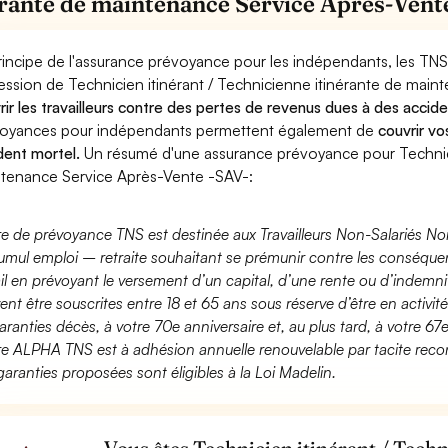
érante de maintenance Service Après-Vent
rincipe de l'assurance prévoyance pour les indépendants, les TNS
ession de Technicien itinérant / Technicienne itinérante de mai
rir les travailleurs contre des pertes de revenus dues à des accid
oyances pour indépendants permettent également de
couvrir vo
dent mortel.
Un résumé d'une assurance prévoyance pour Technicie
tenance Service Après-Vente -SAV-:
fre de prévoyance TNS est destinée aux Travailleurs Non-Salariés No
umul emploi – retraite souhaitant se prémunir contre les conséquen
ail en prévoyant le versement d’un capital, d’une rente ou d’indemnit
ent être souscrites entre 18 et 65 ans sous réserve d’être en activi
aranties décès, à votre 70e anniversaire et, au plus tard, à votre 67e
fre ALPHA TNS est à adhésion annuelle renouvelable par tacite recon
garanties proposées sont éligibles à la Loi Madelin.