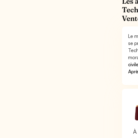
Les 
Tech
Vent
Le m
se p
Tech
mora
civil
Aprè
À 