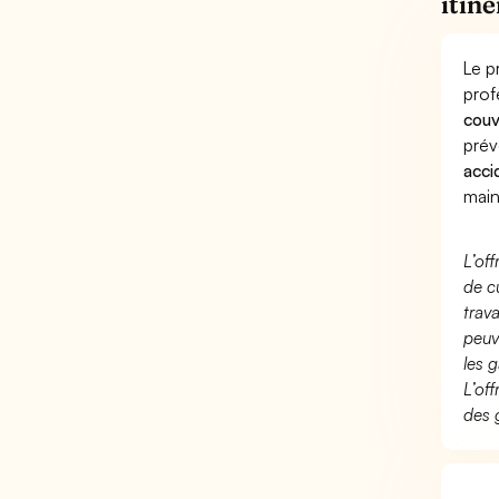
itin
Le p
prof
couv
prév
acci
main
L’of
de c
trav
peuv
les g
L’of
des 