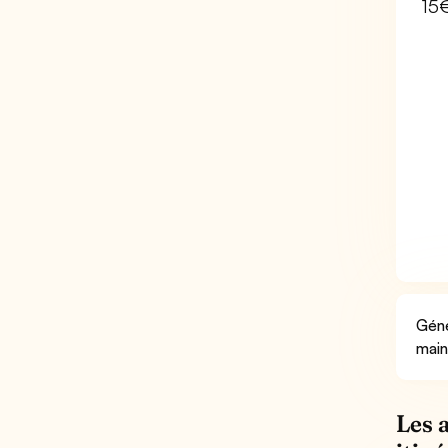
15
Géné
main
Les 