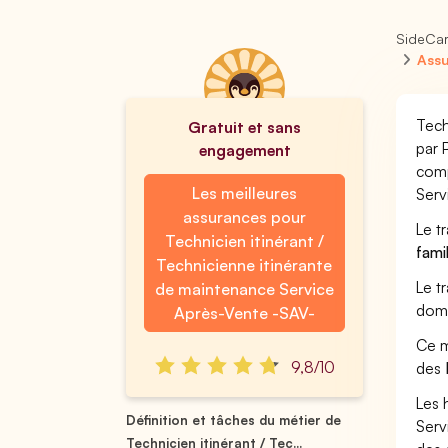
SideCa
Assu
Tech
Gratuit et sans
par 
engagement
comp
Les meilleures
Serv
assurances pour
Le t
Technicien itinérant /
fami
Technicienne itinérante
Le t
de maintenance Service
doma
Après-Vente -SAV-
Ce m
9,8/10
des
Les 
Définition et tâches du métier de
Serv
Technicien itinérant / Tec...