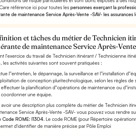
conditions de risque particulières et sont donc exposés à des risq
Care référence ici pour toutes les
personnes exerçant la professio
érante de maintenance Service Après-Vente -SAV- les assurances l
inition et tâches du métier de Technicien it
inérante de maintenance Service Après-Vent
nt l'exercice du travail de Technicien itinérant / Technicienne i
, les activités suivantes sont souvent pratiquées :
ctue l''entretien, le dépannage, la surveillance et l''installation d'
xploitation de conception pluritechnologique, selon les règles de 
 effectuer la planification d''opérations de maintenance ou d''inst
 coordonner une équipe.
 avoir une description plus complète du métier de Technicien itin
tenance Service Après-Vente -SAV- vous pouvez vous rendre sur le
le
Code ROME: I1304
. Le code ROME (pour Répertoire opérationn
permet d'identifier de manière précise par Pôle Emploi