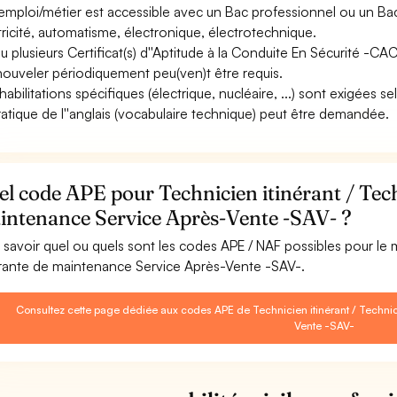
emploi/métier est accessible avec un Bac professionnel ou un 
tricité, automatisme, électronique, électrotechnique.
u plusieurs Certificat(s) d''Aptitude à la Conduite En Sécurité -C
nouveler périodiquement peu(ven)t être requis.
abilitations spécifiques (électrique, nucléaire, ...) sont exigées sel
ratique de l''anglais (vocabulaire technique) peut être demandée.
l code APE pour Technicien itinérant / Tech
intenance Service Après-Vente -SAV- ?
 savoir quel ou quels sont les codes APE / NAF possibles pour le 
érante de maintenance Service Après-Vente -SAV-.
Consultez cette page dédiée aux codes APE de Technicien itinérant / Techni
Vente -SAV-