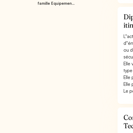
famille Equipemen...
Dip
it
L''a
d''é
ou d
sécur
Elle 
type
Elle
Elle 
Le p
Con
Te