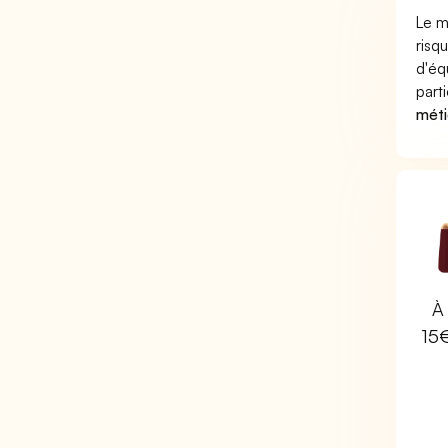
Le m
risq
d'éq
part
méti
À 
15