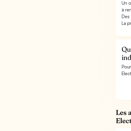
Un o
à re
Des h
La p
Qu
ind
Pour
Elec
Les 
Elec