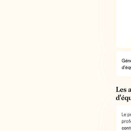
Géné
d'éq
Les 
d'éq
Le p
prof
cont