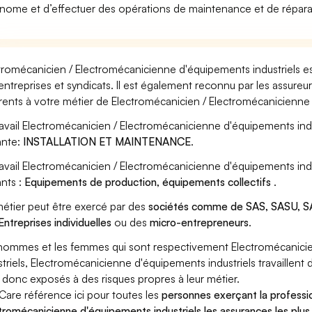
nome et d’effectuer des opérations de maintenance et de répara
tromécanicien / Electromécanicienne d'équipements industriels es
entreprises et syndicats. Il est également reconnu par les assure
rents à votre métier de Electromécanicien / Electromécanicienne 
ravail Electromécanicien / Electromécanicienne d'équipements indu
ante:
INSTALLATION ET MAINTENANCE
.
ravail Electromécanicien / Electromécanicienne d'équipements ind
ants :
Equipements de production, équipements collectifs
.
étier peut être exercé par des
sociétés comme de SAS, SASU, SA
Entreprises individuelles
ou des
micro-entrepreneurs
.
hommes et les femmes qui sont respectivement Electromécanici
striels, Electromécanicienne d'équipements industriels travaillent 
 donc exposés à des risques propres à leur métier.
Care référence ici pour toutes les
personnes exerçant la professi
tromécanicienne d'équipements industriels les assurances les plus