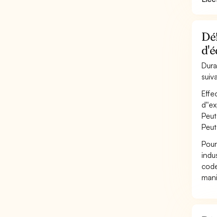
Déf
d'é
Dura
suiv
Effe
d''e
Peut
Peut
Pour
indu
code
mani