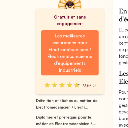
En 
Gratuit et sans
d'é
engagement
L'El
Les meilleures
de r
assurances pour
cent
Electromécanicien /
de p
fonc
Electromécanicienne
gest
d'équipements
industriels
Les
El
9,8/10
Pour
conn
Définition et tâches du métier de
gest
Electromécanicien / Electr...
deve
Diplômes et prérequis pour le
bonn
métier de Electromécanicien / ...
avec