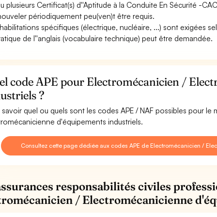
u plusieurs Certificat(s) d''Aptitude à la Conduite En Sécurité -C
nouveler périodiquement peu(ven)t être requis.
abilitations spécifiques (électrique, nucléaire, ...) sont exigées sel
ratique de l''anglais (vocabulaire technique) peut être demandée.
el code APE pour Electromécanicien / Elec
ustriels ?
 savoir quel ou quels sont les codes APE / NAF possibles pour le 
tromécanicienne d'équipements industriels.
Consultez cette page dédiée aux codes APE de Electromécanicien / Ele
assurances responsabilités civiles professi
tromécanicien / Electromécanicienne d'éq