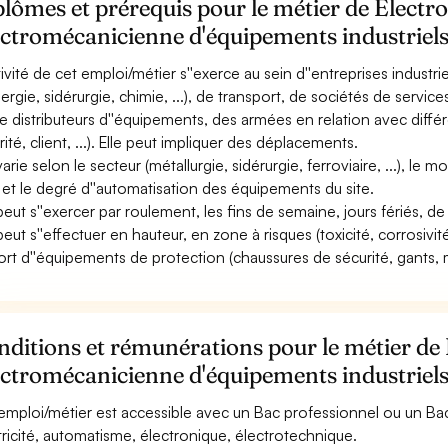
lômes et prérequis pour le métier de Electr
ectromécanicienne d'équipements industriel
ctivité de cet emploi/métier s''exerce au sein d''entreprises indust
nergie, sidérurgie, chimie, ...), de transport, de sociétés de servi
e distributeurs d''équipements, des armées en relation avec diff
ité, client, ...). Elle peut impliquer des déplacements.
varie selon le secteur (métallurgie, sidérurgie, ferroviaire, ...), le
 et le degré d''automatisation des équipements du site.
 peut s''exercer par roulement, les fins de semaine, jours fériés, de
peut s''effectuer en hauteur, en zone à risques (toxicité, corrosivité
ort d''équipements de protection (chaussures de sécurité, gants, m
ditions et rémunérations pour le métier de
ectromécanicienne d'équipements industriel
emploi/métier est accessible avec un Bac professionnel ou un 
tricité, automatisme, électronique, électrotechnique.