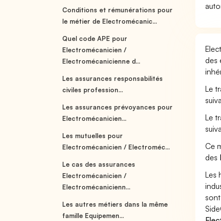
auto
Conditions et rémunérations pour
le métier de Electromécanic...
Quel code APE pour
Elec
Electromécanicien /
des 
Electromécanicienne d...
inhé
Les assurances responsabilités
Le t
civiles profession...
suiv
Les assurances prévoyances pour
Le t
Electromécanicien...
suiv
Les mutuelles pour
Ce m
Electromécanicien / Electroméc...
des
Le cas des assurances
Les 
Electromécanicien /
indu
Electromécanicienn...
sont
Les autres métiers dans la même
Side
famille Equipemen...
Elec