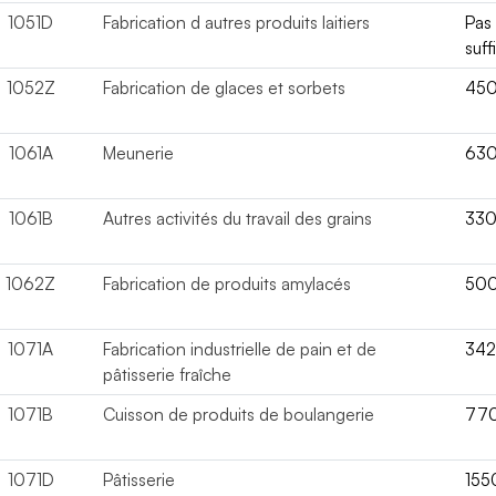
1051D
Fabrication d autres produits laitiers
Pas
suff
1052Z
Fabrication de glaces et sorbets
45
1061A
Meunerie
63
1061B
Autres activités du travail des grains
33
1062Z
Fabrication de produits amylacés
50
1071A
Fabrication industrielle de pain et de
34
pâtisserie fraîche
1071B
Cuisson de produits de boulangerie
77
1071D
Pâtisserie
155