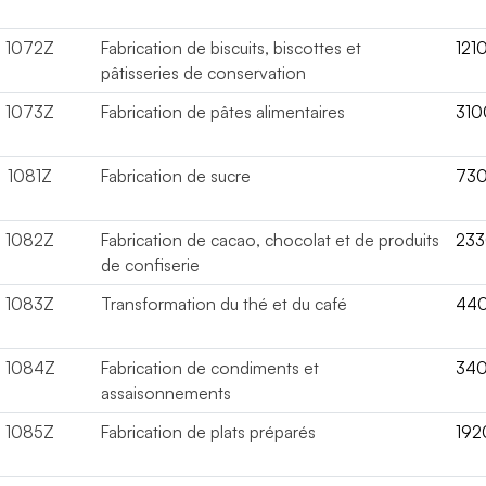
1072Z
Fabrication de biscuits, biscottes et
121
pâtisseries de conservation
1073Z
Fabrication de pâtes alimentaires
310
1081Z
Fabrication de sucre
73
1082Z
Fabrication de cacao, chocolat et de produits
23
de confiserie
1083Z
Transformation du thé et du café
44
1084Z
Fabrication de condiments et
34
assaisonnements
1085Z
Fabrication de plats préparés
192