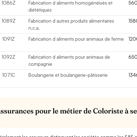
1086Z
Fabrication d aliments homogénéisés et
56
diététiques
1089Z
Fabrication d autres produits alimentaires
158
n.c.a.
1091Z
Fabrication d aliments pour animaux de ferme
12
1092Z
Fabrication d aliments pour animaux de
65
compagnie
1071C
Boulangerie et boulangerie-pâtisserie
134
assurances pour le métier de Coloriste à se