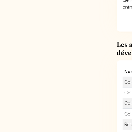
Géné
entr
Les 
déve
Nom
Col
Col
Col
Col
Res