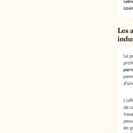
Géné
cosm
Les 
indu
Le p
prof
pert
perm
d'un
L’of
de c
trav
peuv
les g