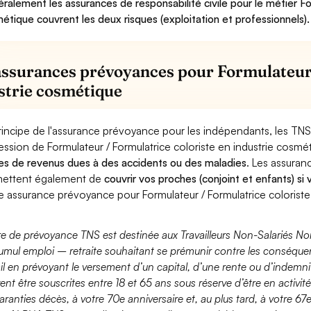
ralement les assurances de responsabilité civile pour le métier Fo
étique couvrent les deux risques (exploitation et professionnels).
assurances prévoyances pour Formulateur 
strie cosmétique
rincipe de l'assurance prévoyance pour les indépendants, les TNS
ession de Formulateur / Formulatrice coloriste en industrie cosmé
es de revenus dues à des accidents ou des maladies
. Les assura
ettent également de
couvrir vos proches (conjoint et enfants) si
e assurance prévoyance pour Formulateur / Formulatrice coloriste
fre de prévoyance TNS est destinée aux Travailleurs Non-Salariés No
umul emploi – retraite souhaitant se prémunir contre les conséquen
ail en prévoyant le versement d’un capital, d’une rente ou d’indemnit
ent être souscrites entre 18 et 65 ans sous réserve d’être en activi
aranties décès, à votre 70e anniversaire et, au plus tard, à votre 67e