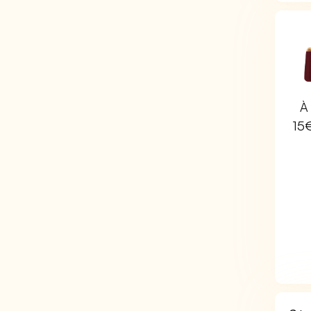
À 
15