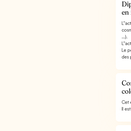
Dip
en 
L''ac
cosm
...).
L''ac
Le p
des 
Con
col
Cet 
Il e