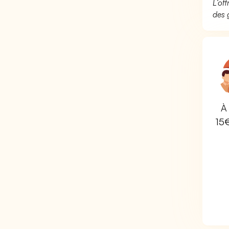
L’of
des 
À 
15