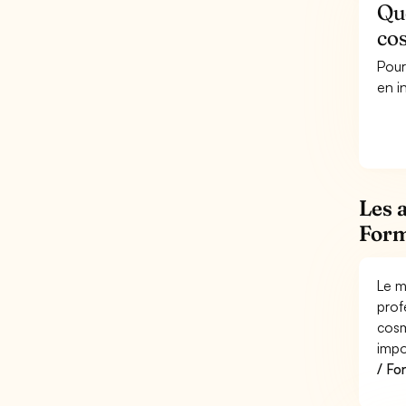
Que
co
Pour
en i
Les 
Form
Le m
prof
cosm
impo
/ Fo