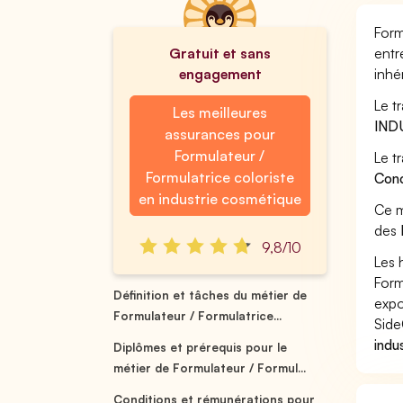
Form
Gratuit et sans
entr
engagement
inhé
Le t
Les meilleures
IND
assurances pour
Formulateur /
Le t
Formulatrice coloriste
Conc
en industrie cosmétique
Ce m
des
9,8/10
Les 
Form
Définition et tâches du métier de
expo
Formulateur / Formulatrice...
Side
indu
Diplômes et prérequis pour le
métier de Formulateur / Formul...
Conditions et rémunérations pour