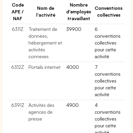
Code
Nombre
Nom de
Conventions
APE /
d'employés
l'activité
collectives
NAF
travaillant
6311Z
Traitement de
39900
6
données,
conventions
hébergement et
collectives
activités
pour cette
connexes
activité
6312Z
Portails internet
4000
7
conventions
collectives
pour cette
activité
6391Z
Activités des
4900
4
agences de
conventions
presse
collectives
pour cette
activité