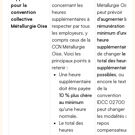
pour la
concernant les
Métallurgie Oise
convention
heures
peut prévoir
collective
supplémentaires à
d'augmenter la
Métallurgie Oise
respecter par tous
rémunération
les employeurs, y
minimum d'une
compris ceux de la
heure
CCN Métallurgie
supplémentaire
,
Oise. Voici les
de changer
le
principaux points à
total des heures
retenir :
supplémentaires
Une heure
possibles
, ou
supplémentaire
encore le texte
doit être payée
de la
10 % plus chère
convention
au minimum
IDCC 02700
qu'une heure
peut changer
normale.
les modalités du
Le total des
repos
heures
compensateur.