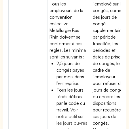
Tous les
l'employé sur les
employeurs de la
congés, comme
convention
des jours de
collective
congé
Métallurgie Bas
supplémentaires
Rhin doivent se
par période
conformer à ces
travaillée, les
règles. Les minima
périodes et
sont les suivants :
dates de prise
2,5 jours de
de congés, le
congés payés
cadre de
par mois dans
l'employeur
l'entreprise.
pour refuser des
Tous les jours
jours de congés
fériés définis
ou encore les
par le code du
dispositions
travail.
Voir
pour récupérer
notre outil sur
ses jours de
les jours ouvrés
congés.