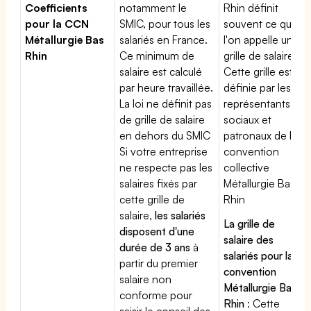
Coefficients
notamment le
Rhin définit
pour la CCN
SMIC, pour tous les
souvent ce que
Métallurgie Bas
salariés en France.
l'on appelle une
Rhin
Ce minimum de
grille de salaires.
salaire est calculé
Cette grille est
par heure travaillée.
définie par les
La loi ne définit pas
représentants
de grille de salaire
sociaux et
en dehors du SMIC
patronaux de la
Si votre entreprise
convention
ne respecte pas les
collective
salaires fixés par
Métallurgie Bas
cette grille de
Rhin
salaire,
les salariés
La grille de
disposent d'une
salaire des
durée de 3 ans
à
salariés pour la
partir du premier
convention
salaire non
Métallurgie Bas
conforme pour
Rhin
: Cette
saisir le conseil des