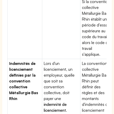
Si la convention
collective
Métallurgie Bas
Rhin établit une
période d'essai
supérieure au
code du travail,
alors le code du
travail
s'applique.
Indemnités de
Lors d'un
La convention
licenciement
licenciement, un
collective
définies par la
employeur, quelle
Métallurgie Bas
convention
que soit sa
Rhin peut
collective
convention
définir des
Métallurgie Bas
collective, doit
règles et des
Rhin
payer une
montants
indemnité de
d'indemnités de
licenciement
.
licenciement