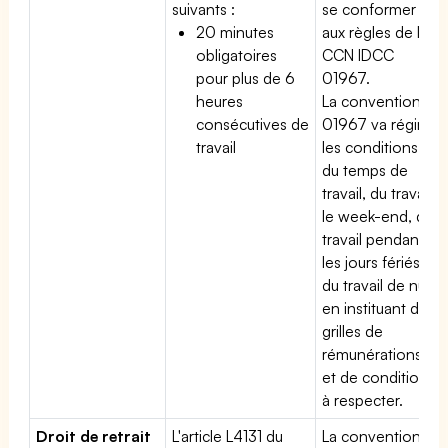
suivants :
se conformer
20 minutes
aux règles de la
obligatoires
CCN IDCC
pour plus de 6
01967.
heures
La convention
consécutives de
01967 va régir
travail
les conditions
du temps de
travail, du travail
le week-end, du
travail pendant
les jours fériés,
du travail de nuit
en instituant des
grilles de
rémunérations
et de conditions
à respecter.
Droit de retrait
L'article L4131 du
La convention