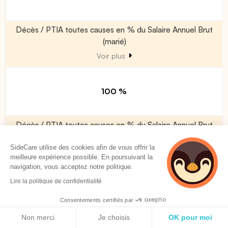
Décès / PTIA toutes causes en % du Salaire Annuel Brut
(marié)
Voir plus
100 %
Décès / PTIA toutes causes en % du Salaire Annuel Brut
(majoration par enfant à charge)
SideCare utilise des cookies afin de vous offrir la
Voir plus
meilleure expérience possible. En poursuivant la
navigation, vous acceptez notre politique.
Lire la politique de confidentialité
0 %
Consentements certifiés par
Politique de cookies
Non merci
Je choisis
OK pour moi
Décès accident (en % du Décès/PTIA)